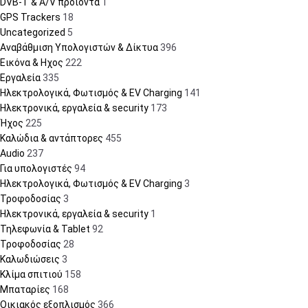
DVB-T & A/V προϊόντα
1
GPS Trackers
18
Uncategorized
5
Αναβάθμιση Υπολογιστών & Δίκτυα
396
Εικόνα & Ηχος
222
Εργαλεία
335
Ηλεκτρολογικά, Φωτισμός & EV Charging
141
Ηλεκτρονικά, εργαλεία & security
173
Ήχος
225
Καλώδια & αντάπτορες
455
Audio
237
Για υπολογιστές
94
Ηλεκτρολογικά, Φωτισμός & EV Charging
3
Τροφοδοσίας
3
Ηλεκτρονικά, εργαλεία & security
1
Τηλεφωνία & Tablet
92
Τροφοδοσίας
28
Καλωδιώσεις
3
Κλίμα σπιτιού
158
Μπαταρίες
168
Οικιακός εξοπλισμός
366