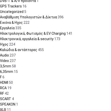
DVB-T & A/V προϊόντα
1
GPS Trackers
16
Uncategorized
5
Αναβάθμιση Υπολογιστών & Δίκτυα
396
Εικόνα & Ηχος
222
Εργαλεία
335
Ηλεκτρολογικά, Φωτισμός & EV Charging
141
Ηλεκτρονικά, εργαλεία & security
173
Ήχος
224
Καλώδια & αντάπτορες
455
Audio
237
Video
237
3,5mm
58
6,35mm
15
F
6
HDMI
50
RCA
19
RF
42
SCART
4
SPEAKON
1
XLR
11