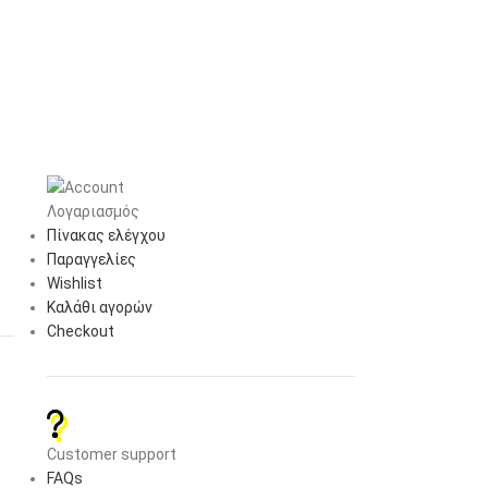
nk ή αποθήκευση βίντεο κλιπ στην κινητή
ραγματικό χρόνο: Αποκτήστε πρόσβαση σε
ολή των καμερών σας από οπουδήποτε και
ονοδιαγράμματα: Δημιουργήστε
 συσκευή, ανεξάρτητα από το πού
εραΠροφίλ υλικού- Progressive CMOS
7 mm- Διάφραγμα: F2.0- Ενσωματωμένο φίλτρο
ICR)- Ενσωματωμένο μικρόφωνο και ηχείο-
Λογαριασμός
 Κατακόρυφη: 65,4°, Διαγώνιος: 150°-
Πίνακας ελέγχου
μπίεση βίντεο- Ταυτόχρονη συμπίεση
Παραγγελίες
920 x 1080) έως και 30 fpsΥποστήριξη ήχου-
Wishlist
ς:- Διαμορφώσιμο μέγεθος εικόνας-
Καλάθι αγορών
ης (αισθητήρας PIR, ζώνη1)- Αντιστροφή
Checkout
κτυοΣυνδεσιμότητα- 2,4 GHz: ασύρματο
tandard 128-bit κρυπτογράφηση- Υποδοχή
αι 256GB- Bluetooth Low Energy
DHCP/DHCPv6 Client- Bonjour (mDNS και DNS-
TP/SRTP- HTTPSΔιαχείριση γεγονότων-
Customer support
υ- Ανίχνευση ήχου- Cloud recording-
FAQs
& Night – Ανίχνευση Glass Breaking- Push