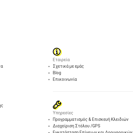
Προβολή απευθείας από το Cloud mydli
συσκευή σας.- Ζωντανή προβολή σε π
πραγματικό χρόνο στην ζωντανή προβ
οποτεδήποτε.- Αυτοματοποιημένα χρ
χρονοδιαγράμματα από την κινητή σας
βρίσκεστε.Τεχνικές προδιαγραφέςΚάμ
αισθητήρας 1/2.9″- Σταθερό μήκος 2,
αφαιρούμενο από υπέρυθρες ακτίνες (
Γωνία θέασης(16:9): Οριζόντια: 123,8°,
Εταιρεία
Απόσταση από φωτισμό IR 7 μέτρωνΣυ
τα
Σχετικά με εμάς
μορφής H.264Ανάλυση βίντεο-1080p (1
Blog
MPEG-2 AAC LCΧαρακτηριστικά εικόνα
Επικοινωνία
Ανίχνευση προσώπων- Ανίχνευση κίνησ
εικόνας- Έγχρωμη νυχτερινή όρασηΔί
802.11n / g με τη νεότερη industry-s
κάρτας microSD, δέχεται κάρτες έως κ
ής
4.0Πρωτόκολλα δικτύου:- IPv4, IPv6- 
Υπηρεσίες
SD)- Προφίλ ONVIF S- RTSP- SRTP- R
Προγραμματισμός & Επισκευή Κλειδιών
Ανίχνευση κίνησης- Ανίχνευση προσώπο
Διαχείριση Στόλου /GPS
Καταγραφή κάρτας SD- Λειτουργία Day 
Εγκατάσταση Επίγειων και Δορυφορικών