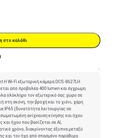
η στο καλάθι
t
ght.Η Wi-Fi εξωτερική κάμερα DCS-8627LH
εται από προβολέα 400 lumen και έγχρωμη
ολα ολόκληρο τον εξωτερικό σας χώρο σε
ή στη σκόνη, την βροχή και το χιόνι, χάρη
με IP65 (δυνατότητα λειτουργίας σε
Ενσωματωμένη ανίχνευση κίνησης και ήχου
ς και ήχου που βασίζεται σε AI,
τικό χρόνο, διακρίνοντας έξυπνα μεταξύ
ης και τον ήχο από σπασμένο παράθυρο.