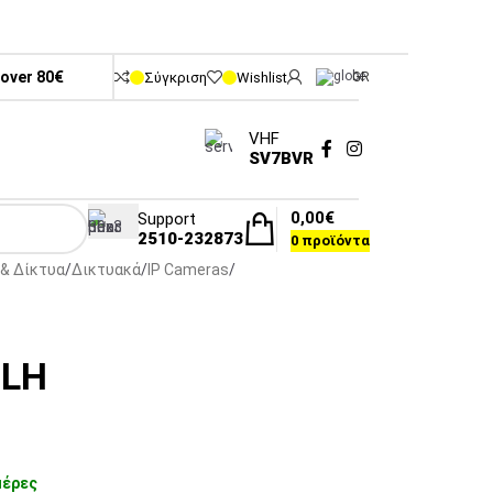
 over 80€
Σύγκριση
Wishlist
GR
VHF
SV7BVR
0,00
€
Support
2510-232873
0
προϊόντα
& Δίκτυα
Δικτυακά
IP Cameras
7LH
μέρες