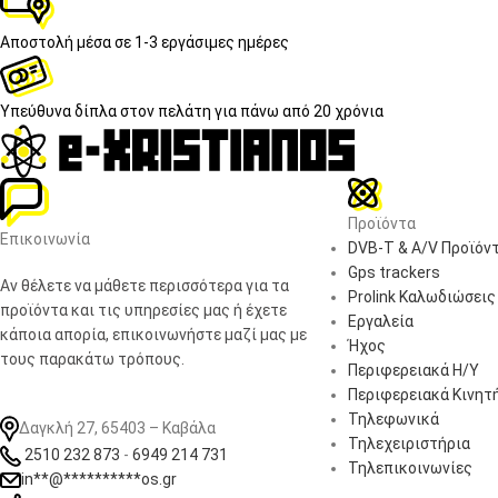
Αποστολή μέσα σε
1-3 εργάσιμες ημέρες
Υπεύθυνα δίπλα στον πελάτη
για πάνω από 20 χρόνια
Προϊόντα
Επικοινωνία
DVB-T & A/V Προϊόν
Gps trackers
Αν θέλετε να μάθετε περισσότερα για τα
Prolink Καλωδιώσεις
προϊόντα και τις υπηρεσίες μας ή έχετε
Εργαλεία
κάποια απορία, επικοινωνήστε μαζί μας με
Ήχος
τους παρακάτω τρόπους.
Περιφερειακά Η/Υ
Περιφερειακά Κινητ
Τηλεφωνικά
Δαγκλή 27, 65403 – Καβάλα
Τηλεχειριστήρια
2510 232 873
-
6949 214 731
Τηλεπικοινωνίες
in
**
@
**********
os.gr