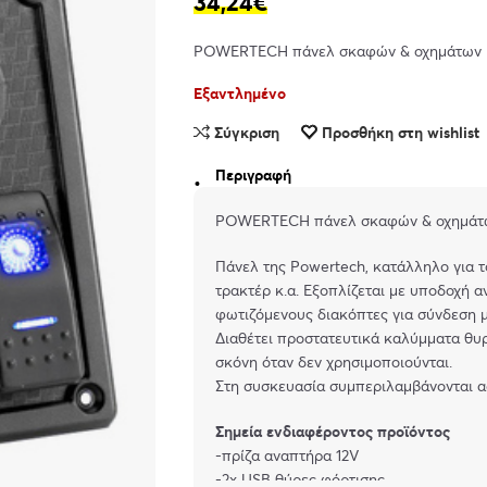
34,24
€
POWERTECH πάνελ σκαφών & οχημάτων PTL
Εξαντλημένο
Σύγκριση
Προσθήκη στη wishlist
Περιγραφή
POWERTECH πάνελ σκαφών & οχημάτων 
Πάνελ της Powertech, κατάλληλο για 
τρακτέρ κ.α. Εξοπλίζεται με υποδοχή α
φωτιζόμενους διακόπτες για σύνδεση μ
Διαθέτει προστατευτικά καλύμματα θυρ
σκόνη όταν δεν χρησιμοποιούνται.
Στη συσκευασία συμπεριλαμβάνονται 
Σημεία ενδιαφέροντος προϊόντος
-πρίζα αναπτήρα 12V
-2x USB θύρες φόρτισης