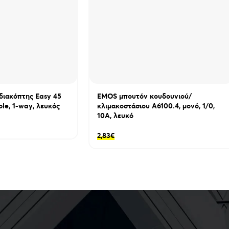
πρέπει να γίνεται από έμπειρο τεχνικ
ιακόπτης Easy 45
EMOS μπουτόν κουδουνιού/
ole, 1-way, λευκός
κλιμακοστάσιου A6100.4, μονό, 1/0,
10A, λευκό
2,83
€