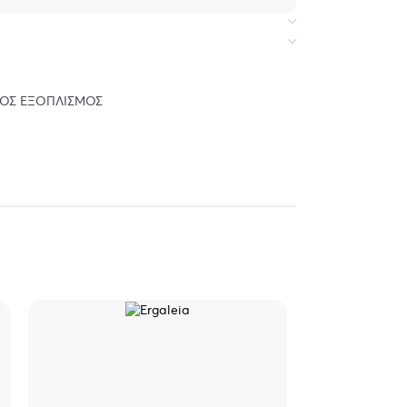
ΌΣ ΕΞΟΠΛΙΣΜΌΣ
φών & οχημάτων
ber
SOLD
OUT
τεί εξειδικευμένες τεχνικές γνώσεις και θα