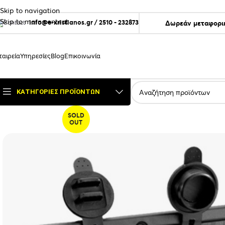
Skip to navigation
Skip to main content
info@e-xristianos.gr
/
2510 - 232873
Δωρεάν μεταφορικ
ταιρεία
Υπηρεσίες
Blog
Επικοινωνία
ΚΑΤΗΓΟΡΊΕΣ ΠΡΟΪΌΝΤΩΝ
SOLD
OUT