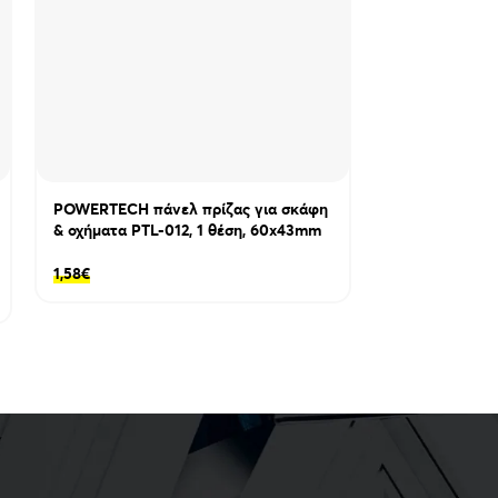
ό προσωπικό.
POWERTECH πάνελ πρίζας για σκάφη
& οχήματα PTL-012, 1 θέση, 60x43mm
POWERTECH πρ
1,58
€
οχήματα PTL-0
IP65
6,70
€