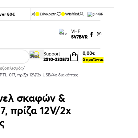
over 80€
Σύγκριση
Wishlist
GR
VHF
SV7BVR
0,00
€
Support
2510-232873
0
προϊόντα
 εξοπλισμός
-017, πρίζα 12V/2x USB/4x διακόπτες
ελ σκαφών &
, πρίζα 12V/2x
ς