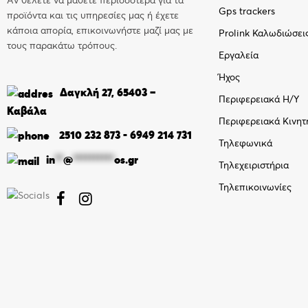
Αν θέλετε να μάθετε περισσότερα για τα
Gps trackers
προϊόντα και τις υπηρεσίες μας ή έχετε
κάποια απορία, επικοινωνήστε μαζί μας με
Prolink Καλωδιώσει
τους παρακάτω τρόπους.
Εργαλεία
Ήχος
Δαγκλή 27, 65403 –
Περιφερειακά Η/Υ
Καβάλα
Περιφερειακά Κινητ
2510 232 873
-
6949 214 731
Τηλεφωνικά
in
**
@
**********
os.gr
Τηλεχειριστήρια
Τηλεπικοινωνίες

