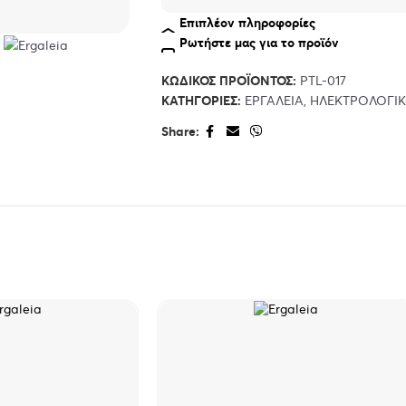
-4x φωτιζόμενοι διακόπτες
Επιπλέον πληροφορίες
-με προστατευτικά καλύμματα
Ρωτήστε μας για το προϊόν
-IP65 στεγανοποίηση
ΚΩΔΙΚΌΣ ΠΡΟΪΌΝΤΟΣ:
PTL-017
Τεχνικά χαρακτηριστικά
ΚΑΤΗΓΟΡΊΕΣ:
ΕΡΓΑΛΕΊΑ
,
ΗΛΕΚΤΡΟΛΟΓΙΚ
-Τοποθέτηση: Σε κονσόλες/πάνελ σκα
-Είσοδος: DC 12V/20A, 24V/10A
Share:
-Ισχύς θυρών USB: 5V/1A & 5V/2.1A
-Στεγανοποίηση: IP65
-Υλικό: Aluminum Alloy, PC, Nylon, Fi
-Διαστάσεις: 127 x 66 x 20mm
Περιεχόμενα συσκευασίας
-Πάνελ
-Αυτοκόλλητα διακοπτών
-Φλάτζα
-Βίδες
-Ακροδέκτες
ΠΡΟΣΟΧΗ: Η τοποθέτηση του πάνελ απαι