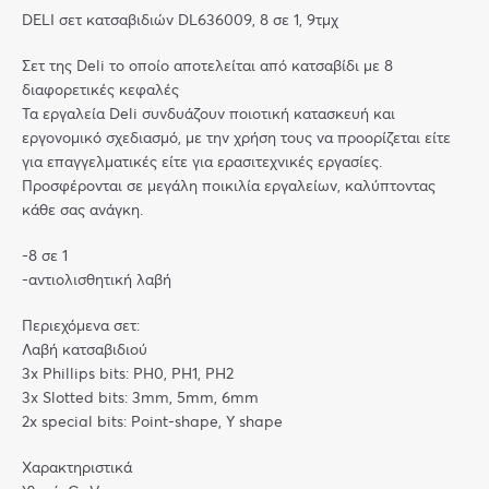
DELI σετ κατσαβιδιών DL636009, 8 σε 1, 9τμχ
Σετ της Deli το οποίο αποτελείται από κατσαβίδι με 8
διαφορετικές κεφαλές
Τα εργαλεία Deli συνδυάζουν ποιοτική κατασκευή και
εργονομικό σχεδιασμό, με την χρήση τους να προορίζεται είτε
για επαγγελματικές είτε για ερασιτεχνικές εργασίες.
Προσφέρονται σε μεγάλη ποικιλία εργαλείων, καλύπτοντας
κάθε σας ανάγκη.
-8 σε 1
-αντιολισθητική λαβή
Περιεχόμενα σετ:
Λαβή κατσαβιδιού
3x Phillips bits: PH0, PH1, PH2
3x Slotted bits: 3mm, 5mm, 6mm
2x special bits: Point-shape, Y shape
Χαρακτηριστικά