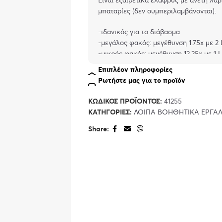
μπαταρίες (δεν συμπεριλαμβάνονται).
-ιδανικός για το διάβασμα
-μεγάλος φακός: μεγέθυνση 1.75x με 2
-μικρός φακός: μεγέθυνση 12.25x με 1
-εξαιρετικά ελαφρύς με άνετη λαβή
Επιπλέον πληροφορίες
Ρωτήστε μας για το προϊόν
Τεχνικά χαρακτηριστικά
Max. performance: 0.24 W
ΚΩΔΙΚΌΣ ΠΡΟΪΌΝΤΟΣ:
41255
Operating voltage: 4.5 V (DC)
ΚΑΤΗΓΟΡΊΕΣ:
ΛΟΙΠΆ ΒΟΗΘΗΤΙΚΆ ΕΡΓΑΛ
Material: Glass
Operating temperature: -5°C to 40°C
Share:
Grip length: 11 cm
Total length: 191 mm
Diameter: 83 mm
Weight: 120 g
Μπαταρία: 3x AAA (δεν συμπεριλαμβάν
Χρώμα: Λευκό