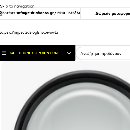
Skip to navigation
Skip to main content
info@e-xristianos.gr
/
2510 - 232873
Δωρεάν μεταφορικ
ταιρεία
Υπηρεσίες
Blog
Επικοινωνία
ΚΑΤΗΓΟΡΊΕΣ ΠΡΟΪΌΝΤΩΝ