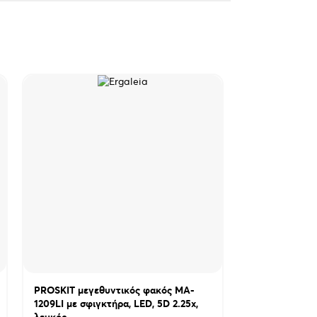
PROSKIT μεγεθυντικός φακός MA-
PROSKIT πόντ
1209LI με σφιγκτήρα, LED, 5D 2.25x,
133mm
λευκός