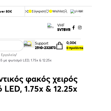
over 80€
Σύγκριση
Wishlist
GR
VHF
SV7BVR
0,00
€
Support
2510-232873
0
προϊόντα
 Εργαλεία
 με φωτισμό LED, 1.75x & 12.25x
τικός φακός χειρός
 LED, 1.75x & 12.25x