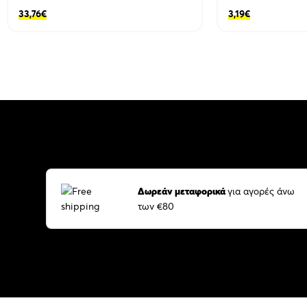
33,76
€
3,19
€
Δωρεάν μεταφορικά
για αγορές άνω
των €80