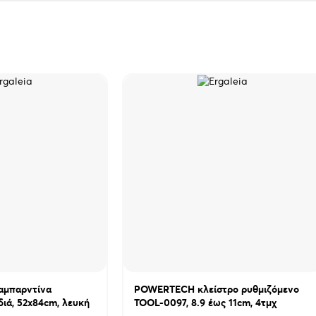
καμπαρντίνα
POWERTECH κλείστρο ρυθμιζόμενο
διά, 52x84cm, λευκή
TOOL-0097, 8.9 έως 11cm, 4τμχ