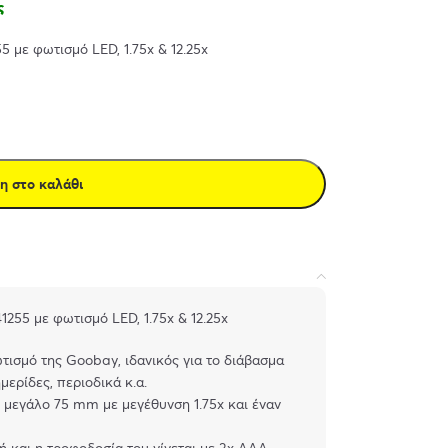
ς
 με φωτισμό LED, 1.75x & 12.25x
η στο καλάθι
55 με φωτισμό LED, 1.75x & 12.25x
ισμό της Goobay, ιδανικός για το διάβασμα
ερίδες, περιοδικά κ.α.
ν μεγάλο 75 mm με μεγέθυνση 1.75x και έναν
ή και η τροφοδοσία του γίνεται με 3x AAA