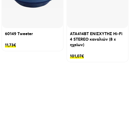
60149 Τweeter
ATA414BT ΕΝΙΣΧΥΤΗΣ Hi-Fi
4 STEREO καναλιών (8 x
ηχείων)
11,73
€
101,07
€