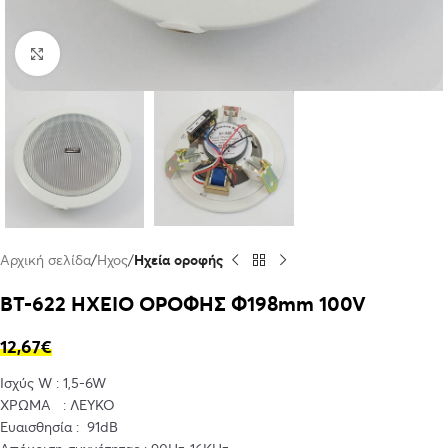
Click to enlarge
Αρχική σελίδα
Ήχος
Ηχεία οροφής
BT-622 ΗΧΕΙΟ ΟΡΟΦΗΣ Φ198mm 100V
12,67
€
Ισχύς W : 1,5-6W
ΧΡΩΜΑ : ΛΕΥΚΟ
Ευαισθησία : 91dB