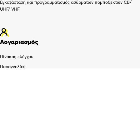
Εγκατάσταση και προγραμματισμός ασύρματων πομποδεκτών CB/
UHF/ VHF
Λογαριασμός
Πίνακας ελέγχου
Παραγγελίες
Wishlist
Καλάθι αγορών
Checkout
Customer support
FAQs