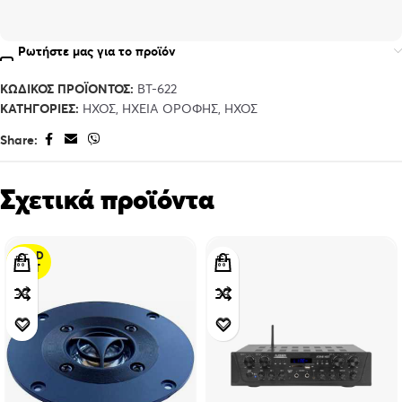
Ρωτήστε μας για το προϊόν
ΚΩΔΙΚΌΣ ΠΡΟΪΌΝΤΟΣ:
BT-622
ΚΑΤΗΓΟΡΊΕΣ:
ΉΧΟΣ
,
ΗΧΕΊΑ ΟΡΟΦΉΣ
,
ΉΧΟΣ
Share:
Σχετικά προϊόντα
SOLD
OUT