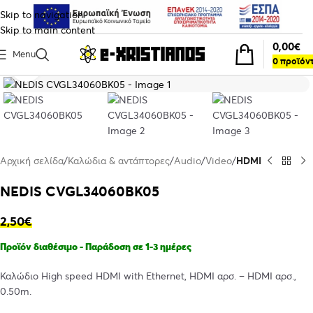
Skip to navigation
Skip to main content
0,00
€
Menu
0
προϊόν
Click to enlarge
Αρχική σελίδα
Καλώδια & αντάπτορες
Audio
Video
HDMI
NEDIS CVGL34060BK05
2,50
€
Προϊόν διαθέσιμο - Παράδοση σε 1-3 ημέρες
Καλώδιο High speed HDMI with Ethernet, HDMI αρσ. – HDMI αρσ.,
0.50m.