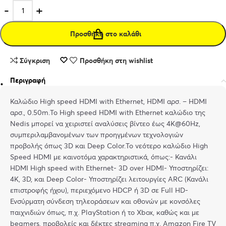
Προσθήκη στο καλάθι
Σύγκριση
Προσθήκη στη wishlist
Περιγραφή
Καλώδιο High speed HDMI with Ethernet, HDMI αρσ. – HDMI
αρσ., 0.50m.Το High speed HDMI with Ethernet καλώδιο της
Nedis μπορεί να χειριστεί αναλύσεις βίντεο έως 4K@60Hz,
συμπεριλαμβανομένων των προηγμένων τεχνολογιών
προβολής όπως 3D και Deep Color.Το νεότερο καλώδιο High
Speed HDMI με καινοτόμα χαρακτηριστικά, όπως:- Κανάλι
HDMI High speed with Ethernet- 3D over HDMI- Υποστηρίζει:
4K, 3D, και Deep Color- Υποστηρίζει λειτουργίες ARC (Κανάλι
επιστροφής ήχου), περιεχόμενο HDCP ή 3D σε Full HD-
Ενσύρματη σύνδεση τηλεοράσεων και οθονών με κονσόλες
παιχνιδιών όπως, π.χ. PlayStation ή το Xbox, καθώς και με
beamers, προβολείς και δέκτες streaming π.χ. Amazon Fire TV