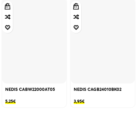
NEDIS CABW22000AT05
NEDIS CAGB24010BK02
5,25
€
3,95
€