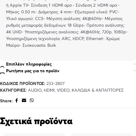
ή Apple TV- Σύνδεση 1: HDMI αρσ.- Σύνδεση 2: HDMI αρσ.-
Μήκος: 0.50 m- Διάμετρος: 4 mm- Εξωτερικό υλικό: PVC-
Υλικό αγωγού: CCS- Μέγιστη ανάλυση: 4K@60Hz- Μέγιστος
ρυθμός μεταφοράς δεδομένων: 18 Gbps- Πρότυπο ανάλυσης:
4K UHD- Υποστηριζόμενες αναλύσεις: 4K@60Hz, 720p, 1080p-
Υποστηριζόμενη τεχνολογία: ARC, HDCP, Ethernet- Χρώμα:
Μαύρο- Συσκευασία: Bulk
Επιπλέον πληροφορίες
Ρωτήστε μας για το προϊόν
ΚΩΔΙΚΌΣ ΠΡΟΪΌΝΤΟΣ:
233-2807
ΚΑΤΗΓΟΡΊΕΣ:
AUDIO
,
HDMI
,
VIDEO
,
ΚΑΛΏΔΙΑ & ΑΝΤΆΠΤΟΡΕΣ
Share:
Σχετικά προϊόντα