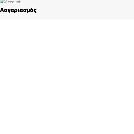
Λογαριασμός
Πίνακας ελέγχου
Παραγγελίες
Wishlist
Καλάθι αγορών
Checkout
Customer support
FAQs
Τρόποι αποστολής
Τρόποι πληρωμής
Πολιτική επιστροφών