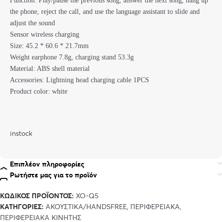
Function: Play/pause the previous song, answer the next song, hang up
the phone, reject the call, and use the language assistant to slide and
adjust the sound
Sensor wireless charging
Size: 45.2 * 60.6 * 21.7mm
Weight earphone 7.8g, charging stand 53.3g
Material: ABS shell material
Accessories: Lightning head charging cable 1PCS
Product color: white
instock
Επιπλέον πληροφορίες
Ρωτήστε μας για το προϊόν
ΚΩΔΙΚΌΣ ΠΡΟΪΌΝΤΟΣ:
XO-Q5
ΚΑΤΗΓΟΡΊΕΣ:
ΑΚΟΥΣΤΙΚΑ/HANDSFREE
,
ΠΕΡΙΦΕΡΕΙΑΚΑ
,
ΠΕΡΙΦΕΡΕΙΑΚΑ ΚΙΝΗΤΗΣ