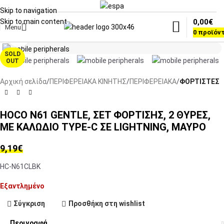
Skip to navigation
0,00
€
Skip to main content
Menu
0
προϊόν
Click to enlarge
SOLD
OUT
Αρχική σελίδα
ΠΕΡΙΦΕΡΕΙΑΚΑ ΚΙΝΗΤΗΣ
ΠΕΡΙΦΕΡΕΙΑΚΑ
ΦΟΡΤΙΣΤΕΣ
HOCO N61 GENTLE, ΣΕΤ ΦΟΡΤΙΣΗΣ, 2 ΘΥΡΕΣ,
ΜΕ ΚΑΛΩΔΙΟ TYPE-C ΣΕ LIGHTNING, ΜΑΥΡΟ
9,19
€
HC-N61CLBK
Εξαντλημένο
Σύγκριση
Προσθήκη στη wishlist
Περιγραφή