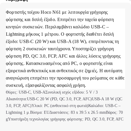
Φορτιστής τοίχου Hoco N61 με λειτουργία γρήγορης
φόρτισης και διπλή έξοδο. Επιτρέπει την ταχεία φόρτιση
κινητών συσκευών. Περιλαμβάνει καλώδιο USB-C –
Lightning μήκους 1 μέτρου. Ο φορτιστής διαθέτει διπλή
έξοδο: USB-C (20 W) και USB-A (18 W), επιτρέποντας τη
φόρτιση 2 συσκευών ταυτόχρονα. Υποστηρίζει γρήγορη
φόρτιση PD, QC 3.0, FCP, AFC και άλλες λύσεις γρήγορης
φόρτισης. Κατασκευασμένος από PC, ο φορτιστής είναι
εξαιρετικά ανθεκτικός και ανθεκτικός σε ζημιές. Η αυτόματη
αναγνώριση επιτρέπει την προσαρμογή του ρεύματος σε κάθε
συσκευή, εξασφαλίζοντας ασφαλή χρήση.
Θύρες: USB-C, USB-A
Συνολική ισχύς εξόδου: 5 V / 3
A
Ικανότητα:
USB-C 20 W (PD, QC 3.0, FCP, AFC)
USB-A 18 W (QC
3.0, FCP, AFC)
Υλικό: PC (ανθεκτικό στη φωτιά)
Καλώδιο: USB-C –
Lightning 1 μ.
Βύσμα: EU
Διαστάσεις: 83 x 39.5 x 26.5 mm
Βάρος: 70
g
Υποστήριξη τεχνολογίας γρήγορης φόρτισης: PD, QC 3.0, FCP, AFC