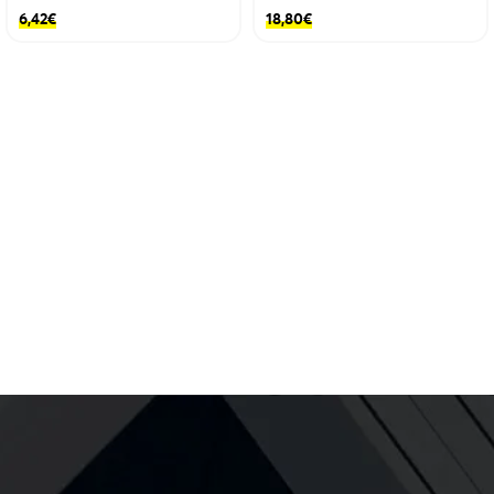
6,42
€
18,80
€