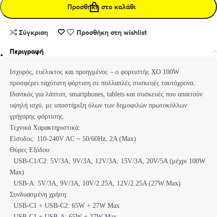
Προσθήκη στο καλάθι
Σύγκριση
Προσθήκη στη wishlist
Περιγραφή
Ισχυρός, ευέλικτος και προηγμένος – ο φορτιστής XO 100W
προσφέρει ταχύτατη φόρτιση σε πολλαπλές συσκευές ταυτόχρονα.
Ιδανικός για λάπτοπ, smartphones, tablets και συσκευές που απαιτούν
υψηλή ισχύ, με υποστήριξη όλων των δημοφιλών πρωτοκόλλων
γρήγορης φόρτισης.
Τεχνικά Χαρακτηριστικά:
Είσοδος: 110-240V AC ~ 50/60Hz, 2A (Max)
Θύρες Εξόδου:
USB-C1/C2: 5V/3A, 9V/3A, 12V/3A, 15V/3A, 20V/5A (μέχρι 100W
Max)
USB-A: 5V/3A, 9V/3A, 10V/2.25A, 12V/2.25A (27W Max)
Συνδυασμένη χρήση:
USB-C1 + USB-C2: 65W + 27W Max
USB-C1 + USB-A: 65W + 27W Max