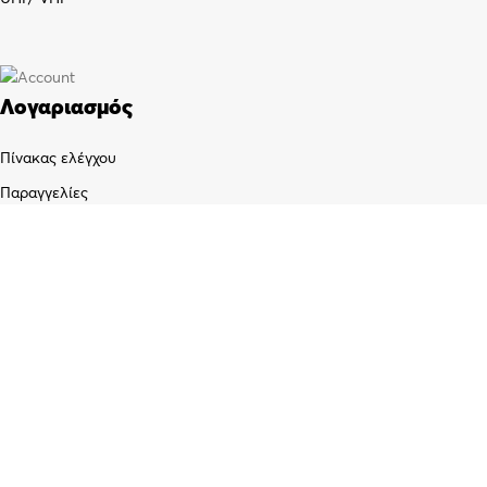
Λογαριασμός
Πίνακας ελέγχου
Παραγγελίες
Wishlist
Καλάθι αγορών
Checkout
Customer support
FAQs
Τρόποι αποστολής