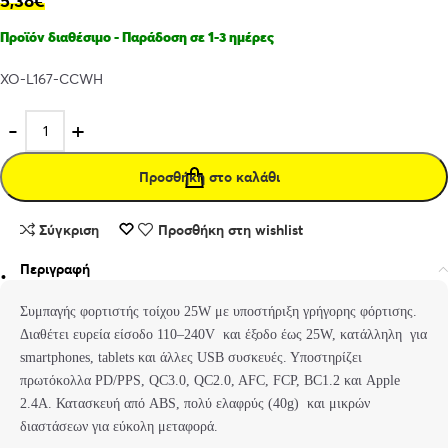
5,38
€
Προϊόν διαθέσιμο - Παράδοση σε 1-3 ημέρες
XO-L167-CCWH
Προσθήκη στο καλάθι
Σύγκριση
Προσθήκη στη wishlist
Περιγραφή
Συμπαγής φορτιστής τοίχου 25W με υποστήριξη γρήγορης φόρτισης.
Διαθέτει ευρεία είσοδο 110–240V και έξοδο έως 25W, κατάλληλη για
smartphones, tablets και άλλες USB συσκευές. Υποστηρίζει
πρωτόκολλα PD/PPS, QC3.0, QC2.0, AFC, FCP, BC1.2 και Apple
2.4A. Κατασκευή από ABS, πολύ ελαφρύς (40g) και μικρών
διαστάσεων για εύκολη μεταφορά.