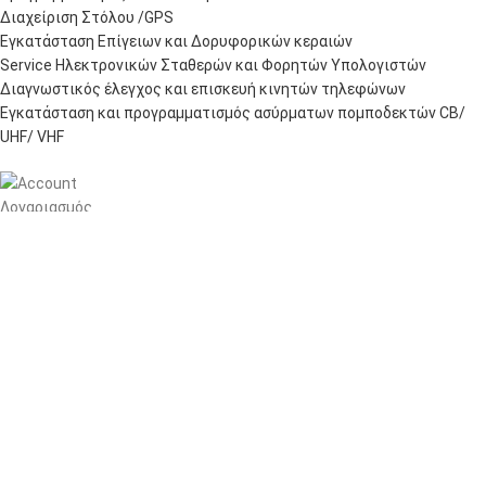
Διαχείριση Στόλου /GPS
Εγκατάσταση Επίγειων και Δορυφορικών κεραιών
Service Ηλεκτρονικών Σταθερών και Φορητών Υπολογιστών
Διαγνωστικός έλεγχος και επισκευή κινητών τηλεφώνων
Εγκατάσταση και προγραμματισμός ασύρματων πομποδεκτών CB/
UHF/ VHF
Λογαριασμός
Πίνακας ελέγχου
Παραγγελίες
Wishlist
Καλάθι αγορών
Checkout
Customer support
FAQs