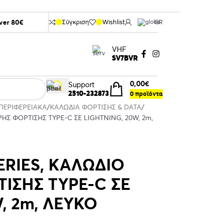
over 80€
Σύγκριση
Wishlist
GR
VHF
SV7BVR
0,00
€
Support
2510-232873
0
προϊόντα
ΠΕΡΙΦΕΡΕΙΑΚΑ
ΚΑΛΩΔΙΑ ΦΟΡΤΙΣΗΣ & DATA
ΗΣ ΦΟΡΤΙΣΗΣ TYPE-C ΣΕ LIGHTNING, 20W, 2m,
ERIES, ΚΑΛΩΔΙΟ
ΙΣΗΣ TYPE-C ΣΕ
, 2m, ΛΕΥΚΟ