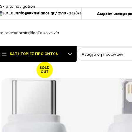
Skip to navigation
Skip to main content
info@e-xristianos.gr
/
2510 - 232873
Δωρεάν μεταφορικ
ταιρεία
Υπηρεσίες
Blog
Επικοινωνία
ΚΑΤΗΓΟΡΊΕΣ ΠΡΟΪΌΝΤΩΝ
SOLD
OUT