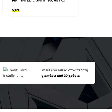
ΜΑΓΝΗΤΕΣ, LIGHTNING, ΛΕΥΚΟ
MAGNETIC SQ
CALL FUNCTI
5,12
€
32,64
€
Υπεύθυνα δίπλα στον πελάτη
για πάνω από 20 χρόνια