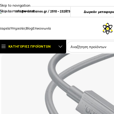
Skip to navigation
Skip to main content
info@e-xristianos.gr
/
2510 - 232873
Δωρεάν μεταφορικ
ταιρεία
Υπηρεσίες
Blog
Επικοινωνία
ΚΑΤΗΓΟΡΊΕΣ ΠΡΟΪΌΝΤΩΝ