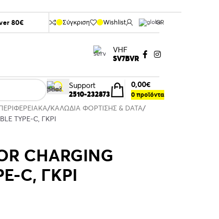
over 80€
Σύγκριση
Wishlist
GR
VHF
SV7BVR
0,00
€
Support
2510-232873
0
προϊόντα
ΠΕΡΙΦΕΡΕΙΑΚΑ
ΚΑΛΩΔΙΑ ΦΟΡΤΙΣΗΣ & DATA
LE TYPE-C, ΓΚΡΙ
VOR CHARGING
E-C, ΓΚΡΙ