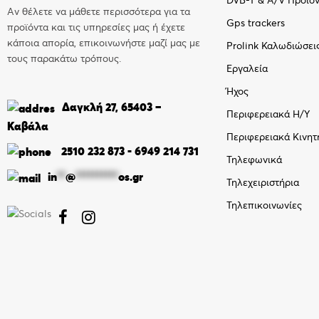
DVB-T & A/V Προϊό
Αν θέλετε να μάθετε περισσότερα για τα
Gps trackers
προϊόντα και τις υπηρεσίες μας ή έχετε
κάποια απορία, επικοινωνήστε μαζί μας με
Prolink Καλωδιώσει
τους παρακάτω τρόπους.
Εργαλεία
Ήχος
Δαγκλή 27, 65403 –
Περιφερειακά Η/Υ
Καβάλα
Περιφερειακά Κινητ
2510 232 873
-
6949 214 731
Τηλεφωνικά
in
**
@
**********
os.gr
Τηλεχειριστήρια
Τηλεπικοινωνίες

