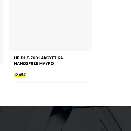
HP DHE-7001 ΑΚΟΥΣΤΙΚΑ
HP DHH-3114
HANDSFREE ΜΑΥΡΟ
HANDSFREE Γ
12,65
€
15,07
€