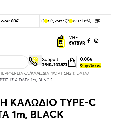
s over 80€
Σύγκριση
Wishlist
GR
VHF
SV7BVR
0,00
€
Support
2510-232873
0
προϊόντα
ΠΕΡΙΦΕΡΕΙΑΚΑ
ΚΑΛΩΔΙΑ ΦΟΡΤΙΣΗΣ & DATA
ΤΙΣΗΣ & DATA 1m, BLACK
H ΚΑΛΩΔΙΟ TYPE-C
TA 1m, BLACK