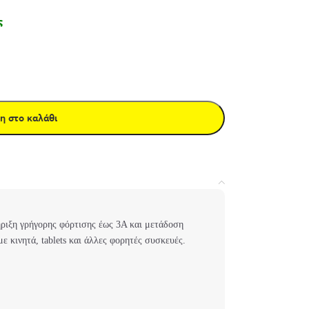
ς
η στο καλάθι
ήριξη γρήγορης φόρτισης έως 3A και μετάδοση
ε κινητά, tablets και άλλες φορητές συσκευές.