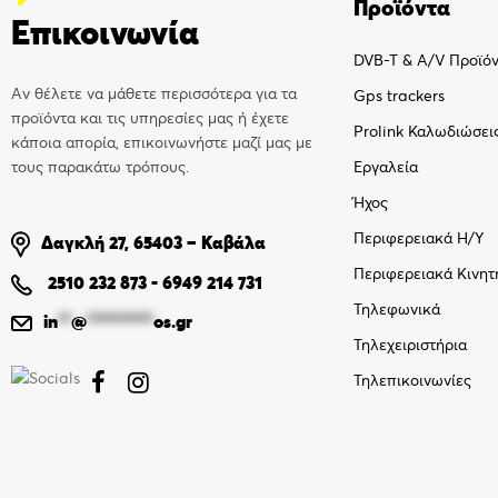
Προϊόντα
Επικοινωνία
DVB-T & A/V Προϊό
Αν θέλετε να μάθετε περισσότερα για τα
Gps trackers
προϊόντα και τις υπηρεσίες μας ή έχετε
Prolink Καλωδιώσει
κάποια απορία, επικοινωνήστε μαζί μας με
τους παρακάτω τρόπους.
Εργαλεία
Ήχος
Περιφερειακά Η/Υ
Δαγκλή 27, 65403 – Καβάλα
Περιφερειακά Κινητ
2510 232 873
-
6949 214 731
Τηλεφωνικά
in
**
@
**********
os.gr
Τηλεχειριστήρια
Τηλεπικοινωνίες

