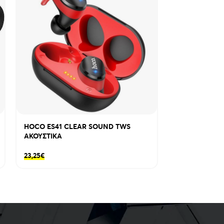
HOCO ES41 CLEAR SOUND TWS
XO CE18 ΦΟΡ
ΑΚΟΥΣΤΙΚΑ
PD, ΚΙΤΡΙΝΟΣ
23,25
€
8,30
€