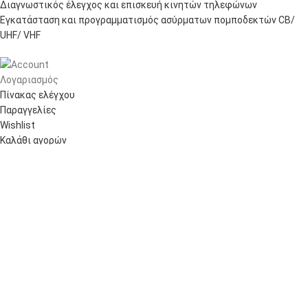
Διαγνωστικός έλεγχος και επισκευή κινητών τηλεφώνων
Εγκατάσταση και προγραμματισμός ασύρματων πομποδεκτών CB/
UHF/ VHF
Λογαριασμός
Πίνακας ελέγχου
Παραγγελίες
Wishlist
Καλάθι αγορών
Checkout
Customer support
FAQs
Τρόποι αποστολής
Τρόποι πληρωμής
Πολιτική επιστροφών
Όροι χρήσης