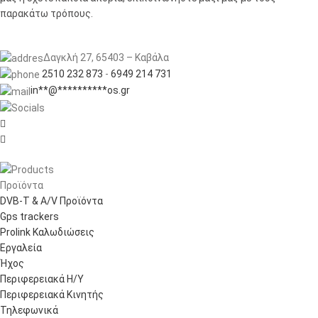
παρακάτω τρόπους.
Δαγκλή 27, 65403 – Καβάλα
2510 232 873
-
6949 214 731
in
**
@
**********
os.gr


Προϊόντα
DVB-T & A/V Προϊόντα
Gps trackers
Prolink Καλωδιώσεις
Εργαλεία
Ήχος
Περιφερειακά Η/Υ
Περιφερειακά Κινητής
Τηλεφωνικά