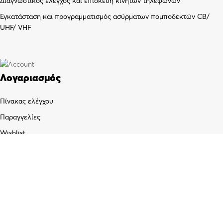
Διαγνωστικός έλεγχος και επισκευή κινητών τηλεφώνων
Εγκατάσταση και προγραμματισμός ασύρματων πομποδεκτών CB/
UHF/ VHF
Λογαριασμός
Πίνακας ελέγχου
Παραγγελίες
Wishlist
Καλάθι αγορών
Checkout
Customer support