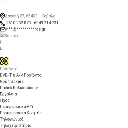
Δαγκλή 27, 65403 – Καβάλα
2510 232 873
-
6949 214 731
in
**
@
**********
os.gr


Προϊόντα
DVB-T & A/V Προϊόντα
Gps trackers
Prolink Καλωδιώσεις
Εργαλεία
Ήχος
Περιφερειακά Η/Υ
Περιφερειακά Κινητής
Τηλεφωνικά
Τηλεχειριστήρια