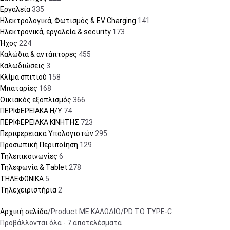
Εργαλεία
335
Ηλεκτρολογικά, Φωτισμός & EV Charging
141
Ηλεκτρονικά, εργαλεία & security
173
Ήχος
224
Καλώδια & αντάπτορες
455
Καλωδιώσεις
3
Κλίμα σπιτιού
158
Μπαταρίες
168
Οικιακός εξοπλισμός
366
ΠΕΡΙΦΕΡΕΙΑΚΑ Η/Υ
74
ΠΕΡΙΦΕΡΕΙΑΚΑ ΚΙΝΗΤΗΣ
723
Περιφερειακά Υπολογιστών
295
Προσωπική Περιποίηση
129
Τηλεπικοινωνίες
6
Τηλεφωνία & Tablet
278
ΤΗΛΕΦΩΝΙΚΑ
5
Τηλεχειριστήρια
2
Αρχική σελίδα
Product ΜΕ ΚΑΛΩΔΙΟ
PD TO TYPE-C
Προβάλλονται όλα - 7 αποτελέσματα