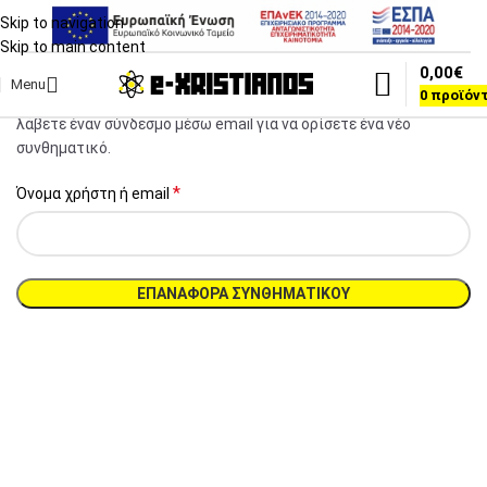
Skip to navigation
Skip to main content
0,00
€
Χάσατε το συνθηματικό πρόσβασής σας; Παρακαλούμε,
Menu
0
προϊόν
εισαγάγετε το όνομα χρήστη ή τη διεύθυνση email σας. Θα
λάβετε έναν σύνδεσμο μέσω email για να ορίσετε ένα νέο
συνθηματικό.
*
Όνομα χρήστη ή email
ΕΠΑΝΑΦΟΡΆ ΣΥΝΘΗΜΑΤΙΚΟΎ