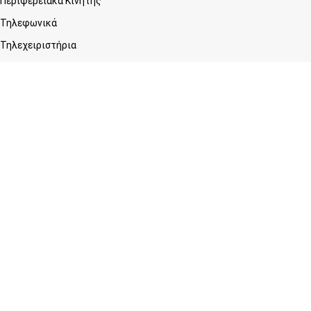
Περιφερειακά Κινητής
Τηλεφωνικά
Τηλεχειριστήρια
Τηλεπικοινωνίες
Εταιρεία
Σχετικά με εμάς
Blog
Επικοινωνία
Υπηρεσίες
Προγραμματισμός & Επισκευή Κλειδιών