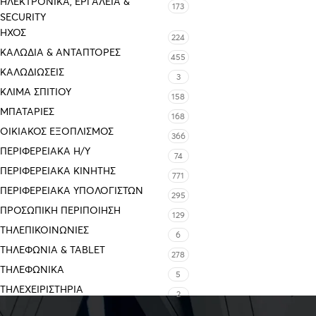
ΗΛΕΚΤΡΟΝΙΚΆ, ΕΡΓΑΛΕΊΑ &
173
SECURITY
ΉΧΟΣ
224
ΚΑΛΏΔΙΑ & ΑΝΤΆΠΤΟΡΕΣ
455
ΚΑΛΩΔΙΏΣΕΙΣ
3
ΚΛΊΜΑ ΣΠΙΤΙΟΎ
158
ΜΠΑΤΑΡΊΕΣ
168
ΟΙΚΙΑΚΌΣ ΕΞΟΠΛΙΣΜΌΣ
366
ΠΕΡΙΦΕΡΕΙΑΚΑ Η/Υ
74
ΠΕΡΙΦΕΡΕΙΑΚΑ ΚΙΝΗΤΗΣ
771
ΠΕΡΙΦΕΡΕΙΑΚΆ ΥΠΟΛΟΓΙΣΤΏΝ
295
ΠΡΟΣΩΠΙΚΉ ΠΕΡΙΠΟΊΗΣΗ
129
ΤΗΛΕΠΙΚΟΙΝΩΝΊΕΣ
6
ΤΗΛΕΦΩΝΊΑ & TABLET
278
ΤΗΛΕΦΩΝΙΚΑ
5
ΤΗΛΕΧΕΙΡΙΣΤΉΡΙΑ
2