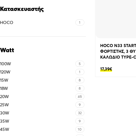
Κατασκευαστής
HOCO
1
HOCO N33 START
Watt
ΦΟΡΤΙΣΤΗΣ, 3 ΘΥ
ΚΑΛΩΔΙΟ TYPE-C
100W
5
17,39
€
120W
1
15W
8
18W
8
20W
46
25W
9
30W
32
35W
9
45W
10