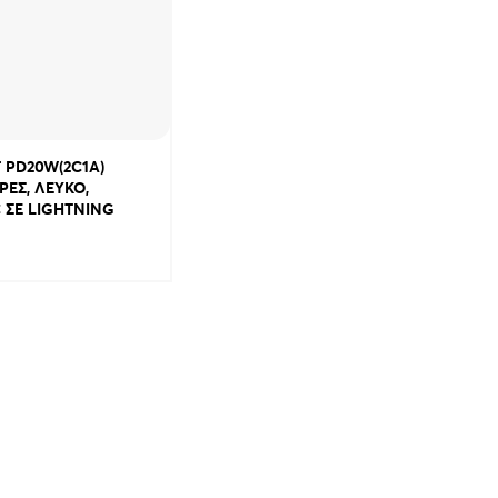
 PD20W(2C1A)
ΡΕΣ, ΛΕΥΚΟ,
 ΣΕ LIGHTNING