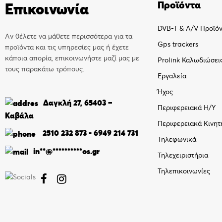
Προϊόντα
Επικοινωνία
DVB-T & A/V Προϊό
Αν θέλετε να μάθετε περισσότερα για τα
Gps trackers
προϊόντα και τις υπηρεσίες μας ή έχετε
κάποια απορία, επικοινωνήστε μαζί μας με
Prolink Καλωδιώσει
τους παρακάτω τρόπους.
Εργαλεία
Ήχος
Δαγκλή 27, 65403 –
Περιφερειακά Η/Υ
Καβάλα
Περιφερειακά Κινητ
2510 232 873
-
6949 214 731
Τηλεφωνικά
in
**
@
**********
os.gr
Τηλεχειριστήρια
Τηλεπικοινωνίες

