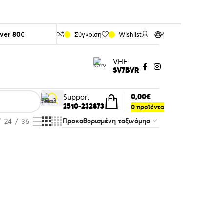
over 80€
Σύγκριση
Wishlist
GR
VHF
SV7BVR
0,00
€
Support
2510-232873
0
προϊόντα
24
36