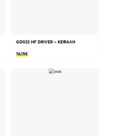
GD023 HF DRIVER – KEΦΑΛΗ
16,15
€