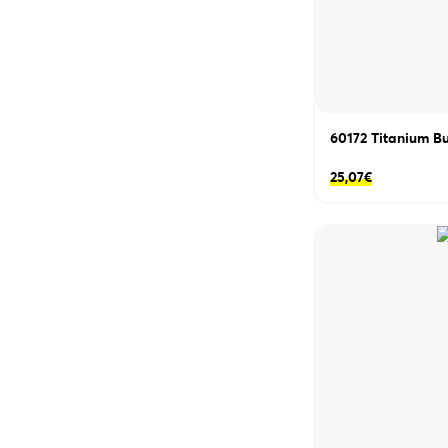
60172 Titanium Bu
25,07
€