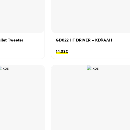
llet Τweeter
GD022 HF DRIVER – KEΦΑΛΗ
14,03
€