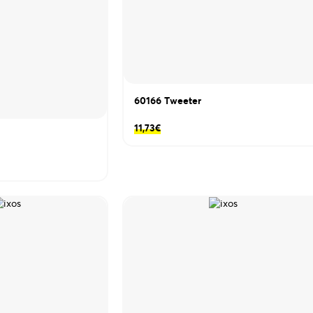
60166 Τweeter
11,73
€