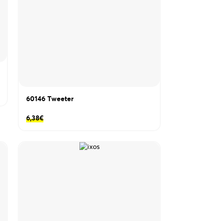
60146 Τweeter
6,38
€