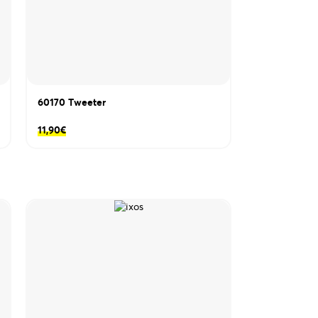
60170 Τweeter
11,90
€