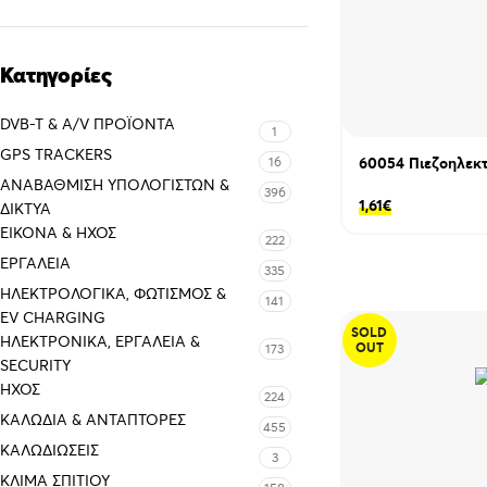
Κατηγορίες
DVB-T & A/V ΠΡΟΪΌΝΤΑ
1
GPS TRACKERS
16
60054 Πιεζοηλεκτ
ΑΝΑΒΆΘΜΙΣΗ ΥΠΟΛΟΓΙΣΤΏΝ &
396
1,61
€
ΔΊΚΤΥΑ
ΕΙΚΌΝΑ & ΗΧΟΣ
222
ΕΡΓΑΛΕΊΑ
335
ΗΛΕΚΤΡΟΛΟΓΙΚΆ, ΦΩΤΙΣΜΌΣ &
141
EV CHARGING
SOLD
ΗΛΕΚΤΡΟΝΙΚΆ, ΕΡΓΑΛΕΊΑ &
OUT
173
SECURITY
ΉΧΟΣ
224
ΚΑΛΏΔΙΑ & ΑΝΤΆΠΤΟΡΕΣ
455
ΚΑΛΩΔΙΏΣΕΙΣ
3
ΚΛΊΜΑ ΣΠΙΤΙΟΎ