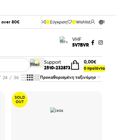
s over 80€
Σύγκριση
Wishlist
GR
VHF
SV7BVR
0,00
€
Support
2510-232873
0
προϊόντα
24
36
SOLD
OUT