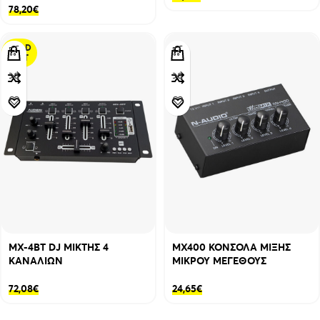
78,20
€
SOLD
OUT
MX-4BT DJ ΜΙΚΤΗΣ 4
MX400 ΚΟΝΣΟΛΑ ΜΙΞΗΣ
ΚΑΝΑΛΙΩΝ
ΜΙΚΡΟΥ ΜΕΓΕΘΟΥΣ
72,08
€
24,65
€