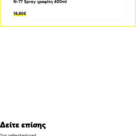
N-77 Spray γραφίτη 400ml
18,80
€
Δείτε επίσης
Top sellers
Featured