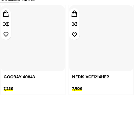
GOOBAY 40843
NEDIS VCFI214HEP
7,25
€
7,90
€