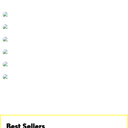
Τηλεπικοινωνίες
CB/VHF
Routers
Περισσότερα
Περισσότερα
Θερμόμετρα
Περισσότερα
Speakers
Περισσότερα
Κεραίες
Περισσότερα
Τηλεφωνικά καλώδια
Περισσότερα
Best Sellers