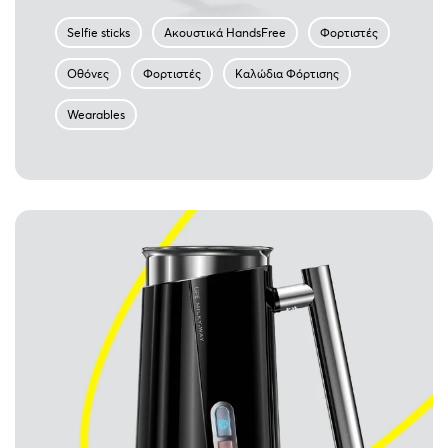
Selfie sticks
Ακουστικά HandsFree
Φορτιστές
Οθόνες
Φορτιστές
Καλώδια Φόρτισης
Wearables