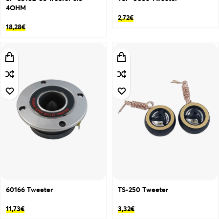
4OHM
2,72
€
18,28
€
60166 Τweeter
TS-250 Τweeter
11,73
€
3,32
€