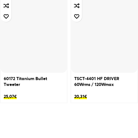
60172 Titanium Bullet
TSCT-4401 HF DRIVER
Τweeter
60Wrms / 120Wmax
25,07
€
20,31
€