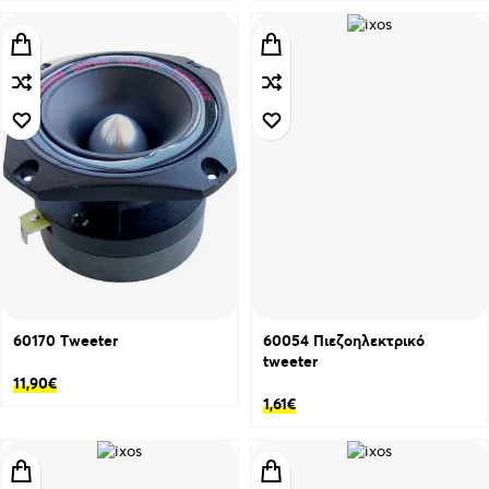
60170 Τweeter
60054 Πιεζοηλεκτρικό
tweeter
11,90
€
1,61
€