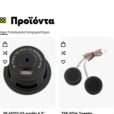
Προϊόντα
Ήχος
Τηλεόραση
Τηλεχειριστήρια
SP-65102-03 woofer 6.5”
TSP-003e Τweeter