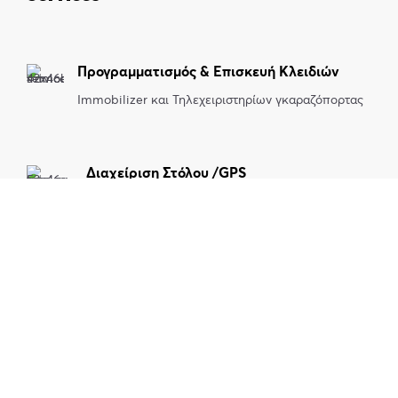
Προγραμματισμός & Επισκευή Κλειδιών
Immobilizer και Τηλεχειριστηρίων γκαραζόπορτας
Διαχείριση Στόλου /GPS
Το GPS Tracking είναι ένας σύγχρονος και
ασφαλής τρόπος επιτήρησης και
παρακολούθησης ενός οχήματος ή κινούμενου
αντικειμένου.
Εγκατάσταση Επίγειων και Δορυφορικών
κεραιών
Εγκατάσταση επίγειων κεραιών: Η επίγεια ψηφιακή