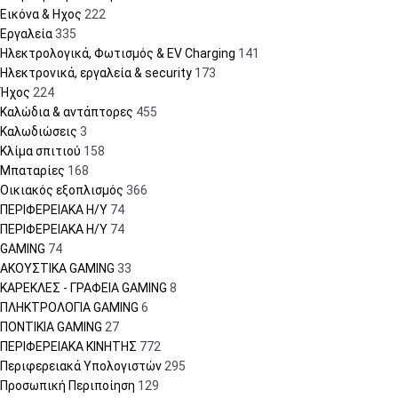
Εικόνα & Ηχος
222
Εργαλεία
335
Ηλεκτρολογικά, Φωτισμός & EV Charging
141
Ηλεκτρονικά, εργαλεία & security
173
Ήχος
224
Καλώδια & αντάπτορες
455
Καλωδιώσεις
3
Κλίμα σπιτιού
158
Μπαταρίες
168
Οικιακός εξοπλισμός
366
ΠΕΡΙΦΕΡΕΙΑΚΑ Η/Υ
74
ΠΕΡΙΦΕΡΕΙΑΚΑ Η/Υ
74
GAMING
74
ΑΚΟΥΣΤΙΚΑ GAMING
33
ΚΑΡΕΚΛΕΣ - ΓΡΑΦΕΙΑ GAMING
8
ΠΛΗΚΤΡΟΛΟΓΙΑ GAMING
6
ΠΟΝΤΙΚΙΑ GAMING
27
ΠΕΡΙΦΕΡΕΙΑΚΑ ΚΙΝΗΤΗΣ
772
Περιφερειακά Υπολογιστών
295
Προσωπική Περιποίηση
129