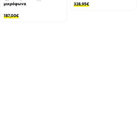
μικρόφωνα
328,95
€
187,00
€