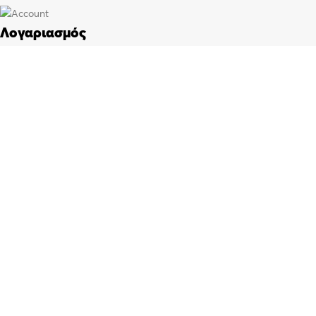
Λογαριασμός
Πίνακας ελέγχου
Παραγγελίες
Wishlist
Καλάθι αγορών
Checkout
Customer support
FAQs
Τρόποι αποστολής
Τρόποι πληρωμής
Πολιτική επιστροφών