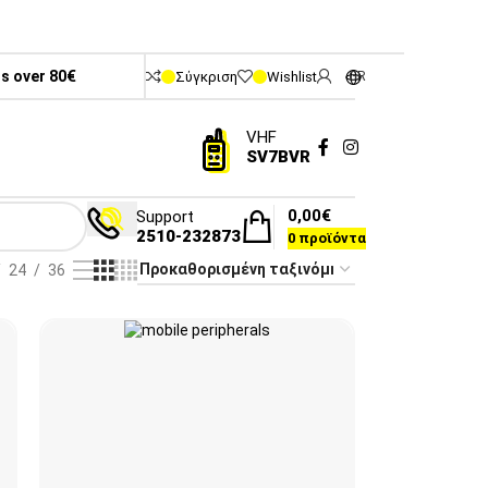
rs over 80€
Σύγκριση
Wishlist
GR
VHF
SV7BVR
0,00
€
Support
2510-232873
0
προϊόντα
24
36