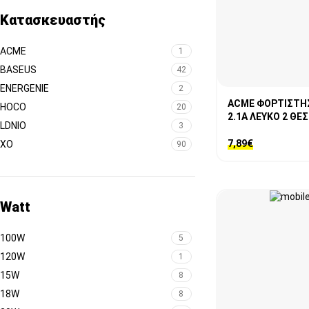
Κατασκευαστής
ACME
1
BASEUS
42
ENERGENIE
2
ACME ΦΟΡΤΙΣΤΗΣ
HOCO
20
2.1A ΛΕΥΚΟ 2 ΘΕ
LDNIO
3
7,89
€
XO
90
Watt
100W
5
120W
1
15W
8
18W
8