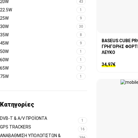
20W
43
22.5W
1
25W
9
30W
30
35W
8
BASEUS CUBE PR
45W
9
ΓΡΗΓΟΡΗΣ ΦΟΡΤΙΣ
50W
1
ΛΕΥΚΟ
60W
1
34,97
€
65W
7
75W
1
Κατηγορίες
DVB-T & A/V ΠΡΟΪΌΝΤΑ
1
GPS TRACKERS
16
ΑΝΑΒΆΘΜΙΣΗ ΥΠΟΛΟΓΙΣΤΏΝ &
396