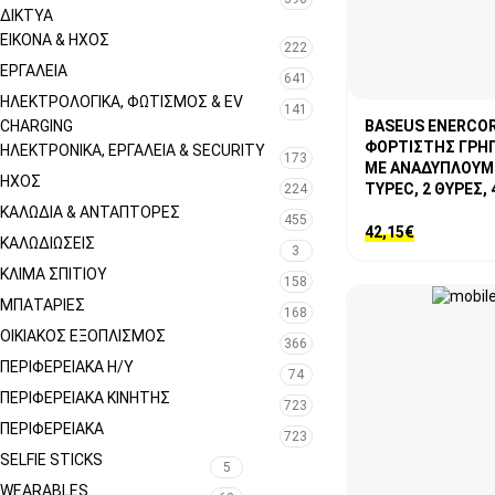
ΔΊΚΤΥΑ
ΕΙΚΌΝΑ & ΗΧΟΣ
222
ΕΡΓΑΛΕΊΑ
641
ΗΛΕΚΤΡΟΛΟΓΙΚΆ, ΦΩΤΙΣΜΌΣ & EV
141
CHARGING
BASEUS ENERCOR
ΦΟΡΤΙΣΤΗΣ ΓΡΗ
ΗΛΕΚΤΡΟΝΙΚΆ, ΕΡΓΑΛΕΊΑ & SECURITY
173
ΜΕ ΑΝΑΔΥΠΛΟΥΜ
ΉΧΟΣ
TYPEC, 2 ΘΥΡΕΣ,
224
ΚΑΛΏΔΙΑ & ΑΝΤΆΠΤΟΡΕΣ
455
42,15
€
ΚΑΛΩΔΙΏΣΕΙΣ
3
ΚΛΊΜΑ ΣΠΙΤΙΟΎ
158
ΜΠΑΤΑΡΊΕΣ
168
ΟΙΚΙΑΚΌΣ ΕΞΟΠΛΙΣΜΌΣ
366
ΠΕΡΙΦΕΡΕΙΑΚΑ Η/Υ
74
ΠΕΡΙΦΕΡΕΙΑΚΑ ΚΙΝΗΤΗΣ
723
ΠΕΡΙΦΕΡΕΙΑΚΑ
723
SELFIE STICKS
5
WEARABLES