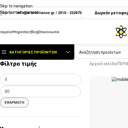
Skip to navigation
Skip to main content
info@e-xristianos.gr
/
2510 - 232873
Δωρεάν μεταφορι
ταιρεία
Υπηρεσίες
Blog
Επικοινωνία
ΚΑΤΗΓΟΡΊΕΣ ΠΡΟΪΌΝΤΩΝ
Φίλτρο τιμής
Αρχική σελίδα
ΠΕΡΙ
ΕΦΑΡΜΟΓΉ