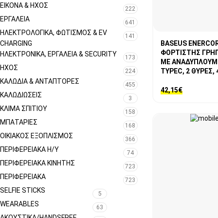
ΕΙΚΌΝΑ & ΗΧΟΣ
222
ΕΡΓΑΛΕΊΑ
641
ΗΛΕΚΤΡΟΛΟΓΙΚΆ, ΦΩΤΙΣΜΌΣ & EV
141
CHARGING
BASEUS ENERCOR
ΦΟΡΤΙΣΤΗΣ ΓΡΗ
ΗΛΕΚΤΡΟΝΙΚΆ, ΕΡΓΑΛΕΊΑ & SECURITY
173
ΜΕ ΑΝΑΔΥΠΛΟΥΜ
ΉΧΟΣ
TYPEC, 2 ΘΥΡΕΣ,
224
ΚΑΛΏΔΙΑ & ΑΝΤΆΠΤΟΡΕΣ
455
42,15
€
ΚΑΛΩΔΙΏΣΕΙΣ
3
ΚΛΊΜΑ ΣΠΙΤΙΟΎ
158
ΜΠΑΤΑΡΊΕΣ
168
ΟΙΚΙΑΚΌΣ ΕΞΟΠΛΙΣΜΌΣ
366
ΠΕΡΙΦΕΡΕΙΑΚΑ Η/Υ
74
ΠΕΡΙΦΕΡΕΙΑΚΑ ΚΙΝΗΤΗΣ
723
ΠΕΡΙΦΕΡΕΙΑΚΑ
723
SELFIE STICKS
5
WEARABLES
63
ΑΚΟΥΣΤΙΚΑ/HANDSFREE