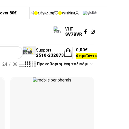
 over 80€
Σύγκριση
Wishlist
GR
VHF
SV7BVR
0,00
€
Support
2510-232873
0
προϊόντα
24
36