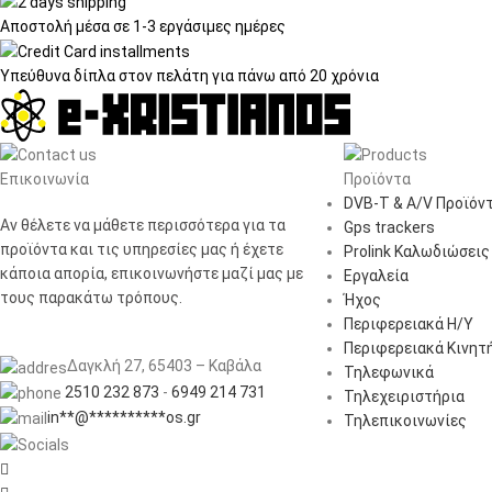
Αποστολή μέσα σε
1-3 εργάσιμες ημέρες
Υπεύθυνα δίπλα στον πελάτη
για πάνω από 20 χρόνια
Επικοινωνία
Προϊόντα
DVB-T & A/V Προϊόν
Αν θέλετε να μάθετε περισσότερα για τα
Gps trackers
προϊόντα και τις υπηρεσίες μας ή έχετε
Prolink Καλωδιώσεις
κάποια απορία, επικοινωνήστε μαζί μας με
Εργαλεία
τους παρακάτω τρόπους.
Ήχος
Περιφερειακά Η/Υ
Περιφερειακά Κινητ
Δαγκλή 27, 65403 – Καβάλα
Τηλεφωνικά
2510 232 873
-
6949 214 731
Τηλεχειριστήρια
in
**
@
**********
os.gr
Τηλεπικοινωνίες
