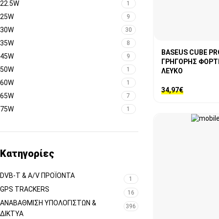
22.5W
1
25W
9
30W
30
35W
8
BASEUS CUBE PR
45W
9
ΓΡΗΓΟΡΗΣ ΦΟΡΤΙΣ
50W
1
ΛΕΥΚΟ
60W
1
34,97
€
65W
7
75W
1
Κατηγορίες
DVB-T & A/V ΠΡΟΪΌΝΤΑ
1
GPS TRACKERS
16
ΑΝΑΒΆΘΜΙΣΗ ΥΠΟΛΟΓΙΣΤΏΝ &
396
ΔΊΚΤΥΑ