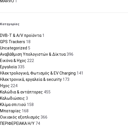
MARVO
1
Κατηγορίες
DVB-T & A/V προϊόντα
1
GPS Trackers
18
Uncategorized
5
Αναβάθμιση Υπολογιστών & Δίκτυα
396
Εικόνα & Ηχος
222
Εργαλεία
335
Ηλεκτρολογικά, Φωτισμός & EV Charging
141
Ηλεκτρονικά, εργαλεία & security
173
Ήχος
224
Καλώδια & αντάπτορες
455
Καλωδιώσεις
3
Κλίμα σπιτιού
158
Μπαταρίες
168
Οικιακός εξοπλισμός
366
ΠΕΡΙΦΕΡΕΙΑΚΑ Η/Υ
74