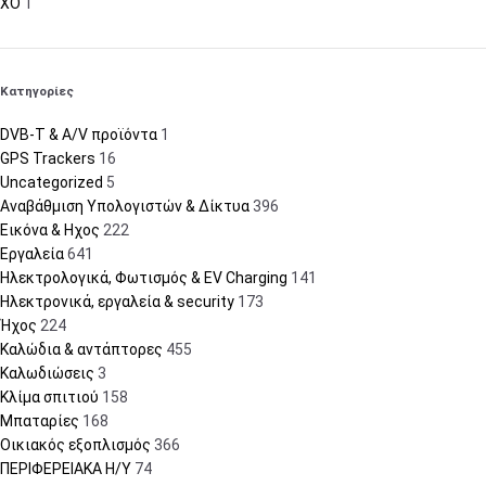
XO
1
Κατηγορίες
DVB-T & A/V προϊόντα
1
GPS Trackers
16
Uncategorized
5
Αναβάθμιση Υπολογιστών & Δίκτυα
396
Εικόνα & Ηχος
222
Εργαλεία
641
Ηλεκτρολογικά, Φωτισμός & EV Charging
141
Ηλεκτρονικά, εργαλεία & security
173
Ήχος
224
Καλώδια & αντάπτορες
455
Καλωδιώσεις
3
Κλίμα σπιτιού
158
Μπαταρίες
168
Οικιακός εξοπλισμός
366
ΠΕΡΙΦΕΡΕΙΑΚΑ Η/Υ
74