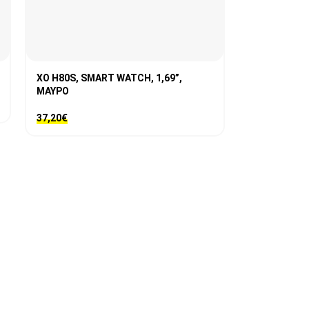
XO Η80S, SMART WATCH, 1,69”,
ΜΑΥΡΟ
37,20
€