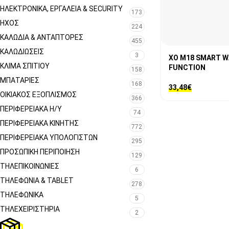
ΗΛΕΚΤΡΟΝΙΚΆ, ΕΡΓΑΛΕΊΑ & SECURITY
173
ΉΧΟΣ
224
ΚΑΛΏΔΙΑ & ΑΝΤΆΠΤΟΡΕΣ
455
ΚΑΛΩΔΙΏΣΕΙΣ
3
XO M18 SMART WA
ΚΛΊΜΑ ΣΠΙΤΙΟΎ
FUNCTION
158
ΜΠΑΤΑΡΊΕΣ
168
33,48
€
ΟΙΚΙΑΚΌΣ ΕΞΟΠΛΙΣΜΌΣ
366
ΠΕΡΙΦΕΡΕΙΑΚΑ Η/Υ
74
ΠΕΡΙΦΕΡΕΙΑΚΑ ΚΙΝΗΤΗΣ
772
ΠΕΡΙΦΕΡΕΙΑΚΆ ΥΠΟΛΟΓΙΣΤΏΝ
295
ΠΡΟΣΩΠΙΚΉ ΠΕΡΙΠΟΊΗΣΗ
129
ΤΗΛΕΠΙΚΟΙΝΩΝΊΕΣ
6
ΤΗΛΕΦΩΝΊΑ & TABLET
278
ΤΗΛΕΦΩΝΙΚΑ
5
ΤΗΛΕΧΕΙΡΙΣΤΉΡΙΑ
2