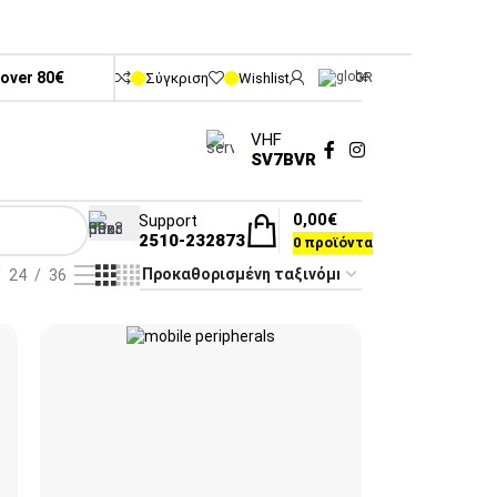
 over 80€
Σύγκριση
Wishlist
GR
VHF
SV7BVR
0,00
€
Support
2510-232873
0
προϊόντα
24
36