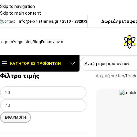
Skip to navigation
Skip to main content
info@e-xristianos.gr
/
2510 - 232873
Δωρεάν μεταφορι
ταιρεία
Υπηρεσίες
Blog
Επικοινωνία
ΚΑΤΗΓΟΡΊΕΣ ΠΡΟΪΌΝΤΩΝ
Φίλτρο τιμής
Αρχική σελίδα
Prod
ΕΦΑΡΜΟΓΉ