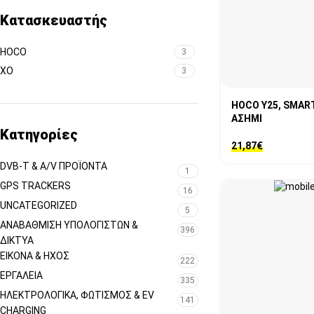
Κατασκευαστής
HOCO
3
XO
3
HOCO Y25, SMAR
ΑΣΗΜΙ
Κατηγορίες
21,87
€
DVB-T & A/V ΠΡΟΪΌΝΤΑ
1
GPS TRACKERS
16
UNCATEGORIZED
5
ΑΝΑΒΆΘΜΙΣΗ ΥΠΟΛΟΓΙΣΤΏΝ &
396
ΔΊΚΤΥΑ
ΕΙΚΌΝΑ & ΗΧΟΣ
222
ΕΡΓΑΛΕΊΑ
335
ΗΛΕΚΤΡΟΛΟΓΙΚΆ, ΦΩΤΙΣΜΌΣ & EV
141
CHARGING