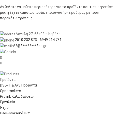
Αν θέλετε να μάθετε περισσότερα για τα προϊόντα και τις υπηρεσίες
μας ή έχετε κάποια απορία, επικοινωνήστε μαζί μας με τους
παρακάτω τρόπους.
Δαγκλή 27, 65403 – Καβάλα
2510 232 873
-
6949 214 731
in
**
@
**********
os.gr


Προϊόντα
DVB-T & A/V Προϊόντα
Gps trackers
Prolink Καλωδιώσεις
Εργαλεία
Ήχος
Περιφερειακά Η/Υ