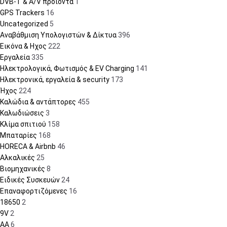
DVB-T & A/V προϊόντα
1
GPS Trackers
16
Uncategorized
5
Αναβάθμιση Υπολογιστών & Δίκτυα
396
Εικόνα & Ηχος
222
Εργαλεία
335
Ηλεκτρολογικά, Φωτισμός & EV Charging
141
Ηλεκτρονικά, εργαλεία & security
173
Ήχος
224
Καλώδια & αντάπτορες
455
Καλωδιώσεις
3
Κλίμα σπιτιού
158
Μπαταρίες
168
HORECA & Airbnb
46
Αλκαλικές
25
Βιομηχανικές
8
Ειδικές Συσκευών
24
Επαναφορτιζόμενες
16
18650
2
9V
2
AA
6