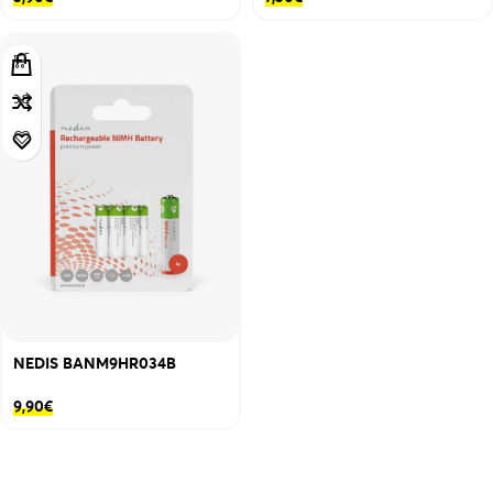
NEDIS BANM9HR034B
9,90
€