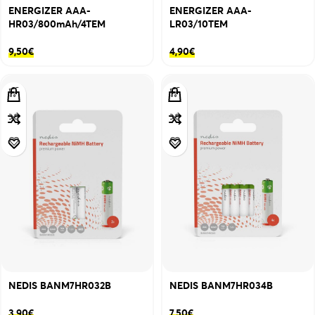
ENERGIZER AAA-
ENERGIZER AAA-
HR03/800mAh/4TEM
LR03/10TEM
9,50
€
4,90
€
NEDIS BANM7HR032B
NEDIS BANM7HR034B
3,90
€
7,50
€