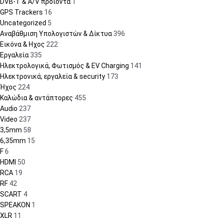
DVB-T & A/V προϊόντα
1
GPS Trackers
16
Uncategorized
5
Αναβάθμιση Υπολογιστών & Δίκτυα
396
Εικόνα & Ηχος
222
Εργαλεία
335
Ηλεκτρολογικά, Φωτισμός & EV Charging
141
Ηλεκτρονικά, εργαλεία & security
173
Ήχος
224
Καλώδια & αντάπτορες
455
Audio
237
Video
237
3,5mm
58
6,35mm
15
F
6
HDMI
50
RCA
19
RF
42
SCART
4
SPEAKON
1
XLR
11