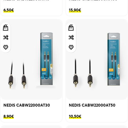
6,50
€
15,90
€
NEDIS CABW22000AT30
NEDIS CABW22000AT50
8,90
€
10,50
€