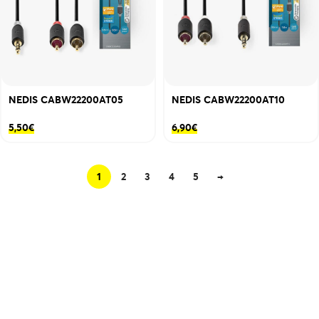
NEDIS CABW22200AT05
NEDIS CABW22200AT10
5,50
€
6,90
€
1
2
3
4
5
→