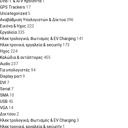
DVB-T & A/V προϊόντα
1
GPS Trackers
17
Uncategorized
5
Αναβάθμιση Υπολογιστών & Δίκτυα
396
Εικόνα & Ηχος
222
Εργαλεία
335
Ηλεκτρολογικά, Φωτισμός & EV Charging
141
Ηλεκτρονικά, εργαλεία & security
173
Ήχος
224
Καλώδια & αντάπτορες
455
Audio
237
Για υπολογιστές
94
Display port
9
DVI
7
Serial
7
SMA
10
USB
45
VGA
14
Δικτύου
2
Ηλεκτρολογικά, Φωτισμός & EV Charging
3
Ηλεκτρονικά, εργαλεία & security
1