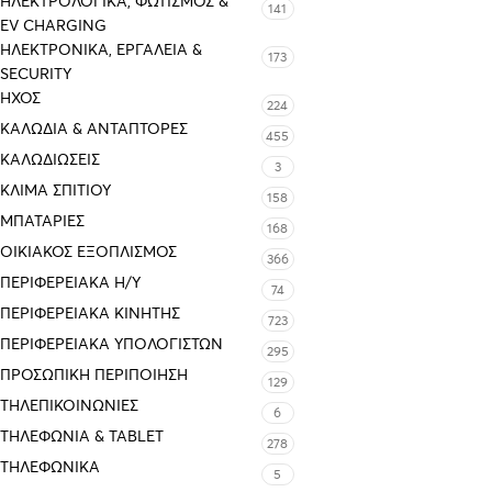
ΗΛΕΚΤΡΟΛΟΓΙΚΆ, ΦΩΤΙΣΜΌΣ &
141
EV CHARGING
ΗΛΕΚΤΡΟΝΙΚΆ, ΕΡΓΑΛΕΊΑ &
173
SECURITY
ΉΧΟΣ
224
ΚΑΛΏΔΙΑ & ΑΝΤΆΠΤΟΡΕΣ
455
ΚΑΛΩΔΙΏΣΕΙΣ
3
ΚΛΊΜΑ ΣΠΙΤΙΟΎ
158
ΜΠΑΤΑΡΊΕΣ
168
ΟΙΚΙΑΚΌΣ ΕΞΟΠΛΙΣΜΌΣ
366
ΠΕΡΙΦΕΡΕΙΑΚΑ Η/Υ
74
ΠΕΡΙΦΕΡΕΙΑΚΑ ΚΙΝΗΤΗΣ
723
ΠΕΡΙΦΕΡΕΙΑΚΆ ΥΠΟΛΟΓΙΣΤΏΝ
295
ΠΡΟΣΩΠΙΚΉ ΠΕΡΙΠΟΊΗΣΗ
129
ΤΗΛΕΠΙΚΟΙΝΩΝΊΕΣ
6
ΤΗΛΕΦΩΝΊΑ & TABLET
278
ΤΗΛΕΦΩΝΙΚΑ
5