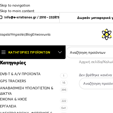
Skip to navigation
Skip to main content
info@e-xristianos.gr
/
2510 - 232873
Δωρεάν μεταφορικά γ
ταιρεία
Υπηρεσίες
Blog
Επικοινωνία
ΚΑΤΗΓΟΡΊΕΣ ΠΡΟΪΌΝΤΩΝ
Κατηγορίες
Αρχική σελίδα
Καλω
DVB-T & A/V ΠΡΟΪΌΝΤΑ
Δεν βρέθηκε κανένα π
1
GPS TRACKERS
16
ΑΝΑΒΆΘΜΙΣΗ ΥΠΟΛΟΓΙΣΤΏΝ &
396
ΔΊΚΤΥΑ
ΕΙΚΌΝΑ & ΗΧΟΣ
222
ΕΡΓΑΛΕΊΑ
641