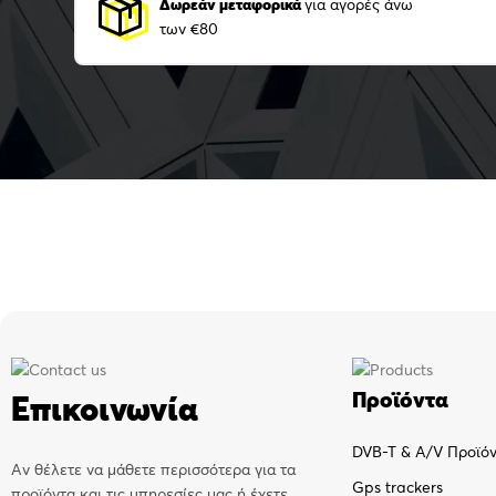
Δωρεάν μεταφορικά
για αγορές άνω
των €80
Προϊόντα
Επικοινωνία
DVB-T & A/V Προϊό
Αν θέλετε να μάθετε περισσότερα για τα
Gps trackers
προϊόντα και τις υπηρεσίες μας ή έχετε