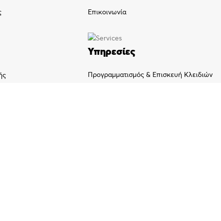
ς
Επικοινωνία
Υπηρεσίες
Προγραμματισμός & Επισκευή Κλειδιών
ής
Διαχείριση Στόλου /GPS
Εγκατάσταση Επίγειων και Δορυφορικών
κεραιών
Service Ηλεκτρονικών Σταθερών και
Φορητών Υπολογιστών
Διαγνωστικός έλεγχος και επισκευή
κινητών τηλεφώνων
Εγκατάσταση και προγραμματισμός
ασύρματων πομποδεκτών CB/ UHF/ VHF