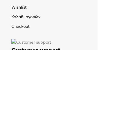
Wishlist
Καλάθι αγορών
Checkout
Customer support
FAQs
Τρόποι αποστολής
Τρόποι πληρωμής
Πολιτική επιστροφών
Όροι χρήσης
Προσωπικά δεδομένα (GDPR)