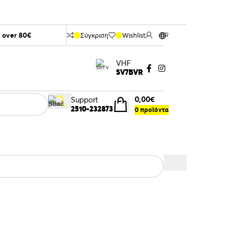
s over 80€
Σύγκριση
Wishlist
GR
VHF
SV7BVR
0,00
€
Support
2510-232873
0
προϊόντα