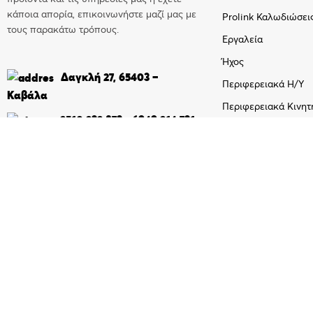
κάποια απορία, επικοινωνήστε μαζί μας με
Prolink Καλωδιώσει
τους παρακάτω τρόπους.
Εργαλεία
Ήχος
Δαγκλή 27, 65403 –
Περιφερειακά Η/Υ
Καβάλα
Περιφερειακά Κινητ
2510 232 873
-
6949 214 731
Τηλεφωνικά
in
**
@
**********
os.gr
Τηλεχειριστήρια
Τηλεπικοινωνίες

