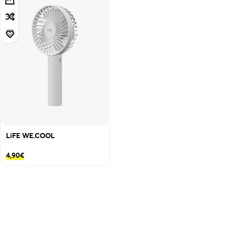
LiFE WE.COOL
4,90
€