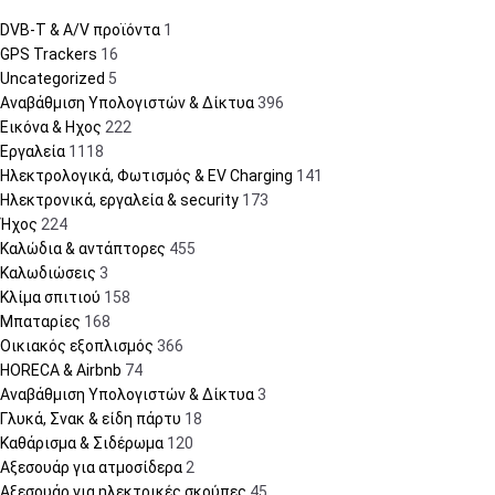
DVB-T & A/V προϊόντα
1
GPS Trackers
16
Uncategorized
5
Αναβάθμιση Υπολογιστών & Δίκτυα
396
Εικόνα & Ηχος
222
Εργαλεία
1118
Ηλεκτρολογικά, Φωτισμός & EV Charging
141
Ηλεκτρονικά, εργαλεία & security
173
Ήχος
224
Καλώδια & αντάπτορες
455
Καλωδιώσεις
3
Κλίμα σπιτιού
158
Μπαταρίες
168
Οικιακός εξοπλισμός
366
HORECA & Airbnb
74
Αναβάθμιση Υπολογιστών & Δίκτυα
3
Γλυκά, Σνακ & είδη πάρτυ
18
Καθάρισμα & Σιδέρωμα
120
Αξεσουάρ για ατμοσίδερα
2
Αξεσουάρ για ηλεκτρικές σκούπες
45