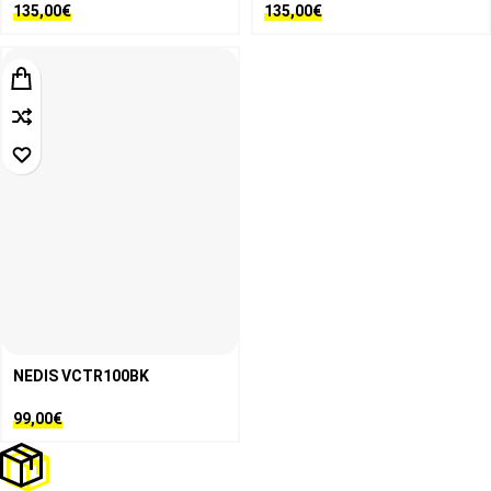
135,00
€
135,00
€
NEDIS VCTR100BK
99,00
€