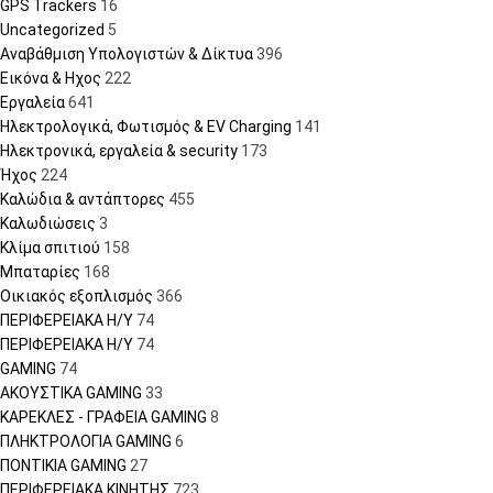
GPS Trackers
16
Uncategorized
5
Αναβάθμιση Υπολογιστών & Δίκτυα
396
Εικόνα & Ηχος
222
Εργαλεία
641
Ηλεκτρολογικά, Φωτισμός & EV Charging
141
Ηλεκτρονικά, εργαλεία & security
173
Ήχος
224
Καλώδια & αντάπτορες
455
Καλωδιώσεις
3
Κλίμα σπιτιού
158
Μπαταρίες
168
Οικιακός εξοπλισμός
366
ΠΕΡΙΦΕΡΕΙΑΚΑ Η/Υ
74
ΠΕΡΙΦΕΡΕΙΑΚΑ Η/Υ
74
GAMING
74
ΑΚΟΥΣΤΙΚΑ GAMING
33
ΚΑΡΕΚΛΕΣ - ΓΡΑΦΕΙΑ GAMING
8
ΠΛΗΚΤΡΟΛΟΓΙΑ GAMING
6
ΠΟΝΤΙΚΙΑ GAMING
27
ΠΕΡΙΦΕΡΕΙΑΚΑ ΚΙΝΗΤΗΣ
723