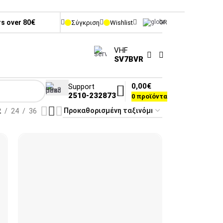
rs over 80€
Σύγκριση
Wishlist
GR
VHF
SV7BVR
0,00
€
Support
2510-232873
0
προϊόντα
2
24
36