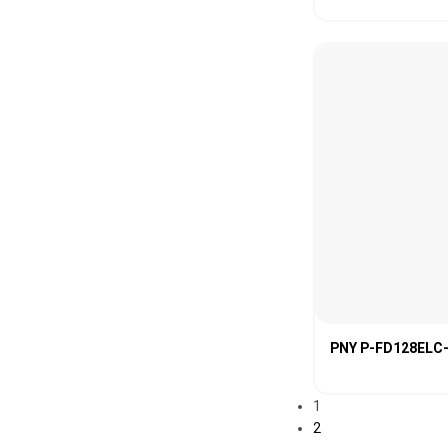
PNY P-FD128ELC
1
2