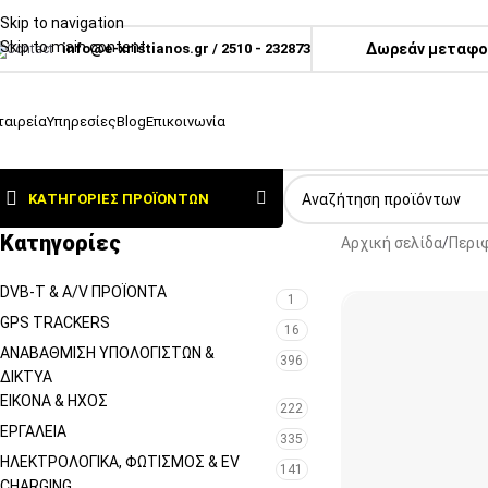
Skip to navigation
Skip to main content
info@e-xristianos.gr
/
2510 - 232873
Δωρεάν μεταφορ
ταιρεία
Υπηρεσίες
Blog
Επικοινωνία
ΚΑΤΗΓΟΡΊΕΣ ΠΡΟΪΌΝΤΩΝ
Κατηγορίες
Αρχική σελίδα
Περι
DVB-T & A/V ΠΡΟΪΌΝΤΑ
1
GPS TRACKERS
16
ΑΝΑΒΆΘΜΙΣΗ ΥΠΟΛΟΓΙΣΤΏΝ &
396
ΔΊΚΤΥΑ
ΕΙΚΌΝΑ & ΗΧΟΣ
222
ΕΡΓΑΛΕΊΑ
335
ΗΛΕΚΤΡΟΛΟΓΙΚΆ, ΦΩΤΙΣΜΌΣ & EV
141
CHARGING