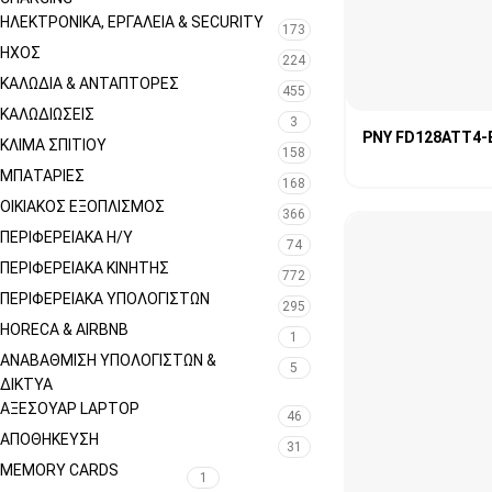
ΗΛΕΚΤΡΟΝΙΚΆ, ΕΡΓΑΛΕΊΑ & SECURITY
173
ΉΧΟΣ
224
ΚΑΛΏΔΙΑ & ΑΝΤΆΠΤΟΡΕΣ
455
ΚΑΛΩΔΙΏΣΕΙΣ
3
PNY FD128ATT4-
ΚΛΊΜΑ ΣΠΙΤΙΟΎ
158
ΜΠΑΤΑΡΊΕΣ
168
ΟΙΚΙΑΚΌΣ ΕΞΟΠΛΙΣΜΌΣ
366
ΠΕΡΙΦΕΡΕΙΑΚΑ Η/Υ
74
ΠΕΡΙΦΕΡΕΙΑΚΑ ΚΙΝΗΤΗΣ
772
ΠΕΡΙΦΕΡΕΙΑΚΆ ΥΠΟΛΟΓΙΣΤΏΝ
295
HORECA & AIRBNB
1
ΑΝΑΒΆΘΜΙΣΗ ΥΠΟΛΟΓΙΣΤΏΝ &
5
ΔΊΚΤΥΑ
ΑΞΕΣΟΥΆΡ LAPTOP
46
ΑΠΟΘΉΚΕΥΣΗ
31
MEMORY CARDS
1