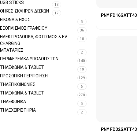
USB STICKS
13
ΘΉΚΕΣ ΣΚΛΗΡΏΝ ΔΊΣΚΩΝ
17
PNY FD16GATT43
ΕΙΚΌΝΑ & ΗΧΟΣ
5
ΕΞΟΠΛΙΣΜΌΣ ΓΡΑΦΕΊΟΥ
36
ΗΛΕΚΤΡΟΛΟΓΙΚΆ, ΦΩΤΙΣΜΌΣ & EV
10
CHARGING
ΜΠΑΤΑΡΊΕΣ
2
ΠΕΡΙΦΕΡΕΙΑΚΆ ΥΠΟΛΟΓΙΣΤΏΝ
140
ΤΗΛΕΦΩΝΊΑ & TABLET
19
ΠΡΟΣΩΠΙΚΉ ΠΕΡΙΠΟΊΗΣΗ
129
ΤΗΛΕΠΙΚΟΙΝΩΝΊΕΣ
6
ΤΗΛΕΦΩΝΊΑ & TABLET
278
ΤΗΛΕΦΩΝΙΚΑ
5
ΤΗΛΕΧΕΙΡΙΣΤΉΡΙΑ
2
PNY FD32GATT43