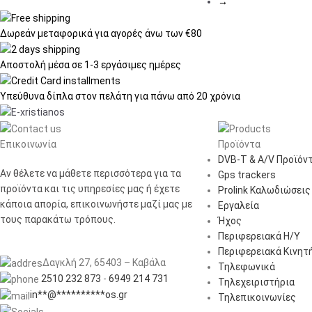
→
Δωρεάν μεταφορικά
για αγορές άνω των €80
Αποστολή μέσα σε
1-3 εργάσιμες ημέρες
Υπεύθυνα δίπλα στον πελάτη
για πάνω από 20 χρόνια
Επικοινωνία
Προϊόντα
DVB-T & A/V Προϊόν
Αν θέλετε να μάθετε περισσότερα για τα
Gps trackers
προϊόντα και τις υπηρεσίες μας ή έχετε
Prolink Καλωδιώσεις
κάποια απορία, επικοινωνήστε μαζί μας με
Εργαλεία
τους παρακάτω τρόπους.
Ήχος
Περιφερειακά Η/Υ
Περιφερειακά Κινητ
Δαγκλή 27, 65403 – Καβάλα
Τηλεφωνικά
2510 232 873
-
6949 214 731
Τηλεχειριστήρια
in
**
@
**********
os.gr
Τηλεπικοινωνίες