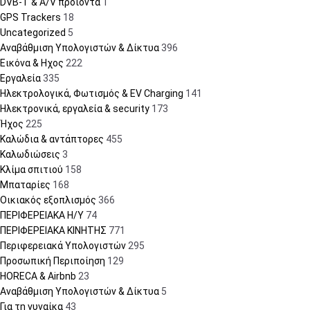
DVB-T & A/V προϊόντα
1
GPS Trackers
18
Uncategorized
5
Αναβάθμιση Υπολογιστών & Δίκτυα
396
Εικόνα & Ηχος
222
Εργαλεία
335
Ηλεκτρολογικά, Φωτισμός & EV Charging
141
Ηλεκτρονικά, εργαλεία & security
173
Ήχος
225
Καλώδια & αντάπτορες
455
Καλωδιώσεις
3
Κλίμα σπιτιού
158
Μπαταρίες
168
Οικιακός εξοπλισμός
366
ΠΕΡΙΦΕΡΕΙΑΚΑ Η/Υ
74
ΠΕΡΙΦΕΡΕΙΑΚΑ ΚΙΝΗΤΗΣ
771
Περιφερειακά Υπολογιστών
295
Προσωπική Περιποίηση
129
HORECA & Airbnb
23
Αναβάθμιση Υπολογιστών & Δίκτυα
5
Για τη γυναίκα
43