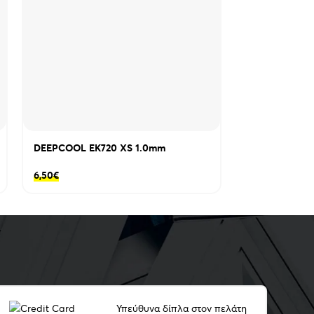
.0 x 2- Θύρες επέκτασης: 7- Τύπος
ς 160mm)- Μέγιστο ύψος CPU Cooler: 175mm-
τεστημένοι ανεμιστήρες: 3x 120mm ARGB στο
ίσω μέροςΠροαιρετικά: Μπροστά: 3x
/2x140mm, Πίσω μέρος: 1×120/1x140mm-
/140/240/280/360mm, Επάνω μέρος:
m
DEEPCOOL EK720 XS 1.0mm
DEEPCOOL FH
6,50
€
7,90
€
Υπεύθυνα δίπλα στον πελάτη