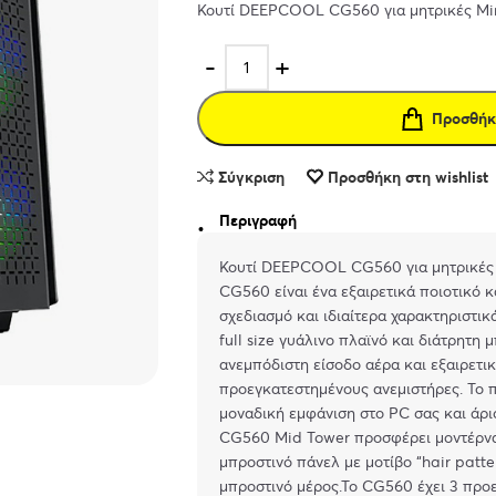
Κουτί DEEPCOOL CG560 για μητρικές Mini
Προσθήκ
Σύγκριση
Προσθήκη στη wishlist
Περιγραφή
Κουτί DEEPCOOL CG560 για μητρικές M
CG560 είναι ένα εξαιρετικά ποιοτικό κ
σχεδιασμό και ιδιαίτερα χαρακτηριστ
full size γυάλινο πλαϊνό και διάτρητη
ανεμπόδιστη είσοδο αέρα και εξαιρετι
προεγκατεστημένους ανεμιστήρες. Το 
μοναδική εμφάνιση στο PC σας και άρισ
CG560 Mid Tower προσφέρει μοντέρνα 
μπροστινό πάνελ με μοτίβο “hair patte
μπροστινό μέρος.Το CG560 έχει 3 πρ