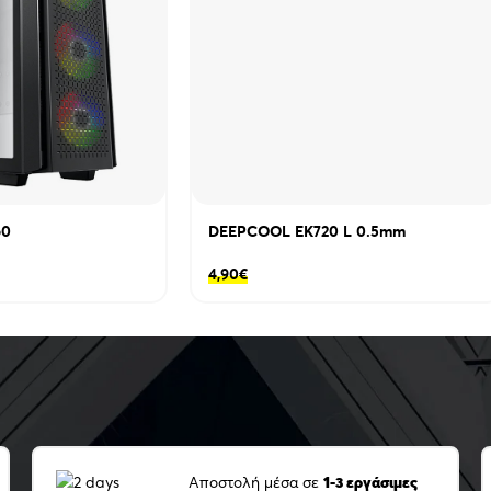
bays: 2 + 1- I/O Panel: Audio x 1,USB3
τροφοδοτικού: ATX PS2 (με μήκος έω
Μέγιστο μήκος VGA: 380mm- Προεγκα
μπροστά μέρος, 1x 140mm black στο π
120mm/2x140mm, Επάνω μέρος: 2×120
Υποστήριξη Υδρόψυξης: Μπροστά: 120
120/140/240/280mm, Πίσω: 120/140m
60
DEEPCOOL EK720 L 0.5mm
4,90
€
Αποστολή μέσα σε
1-3 εργάσιμες