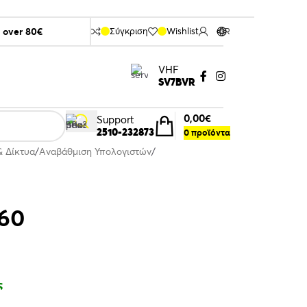
s over 80€
Σύγκριση
Wishlist
GR
VHF
SV7BVR
0,00
€
Support
2510-232873
0
προϊόντα
& Δίκτυα
Αναβάθμιση Υπολογιστών
60
ς