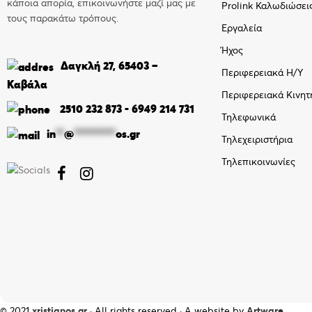
κάποια απορία, επικοινωνήστε μαζί μας με
Prolink Καλωδιώσει
τους παρακάτω τρόπους.
Εργαλεία
Ήχος
Δαγκλή 27, 65403 –
Περιφερειακά Η/Υ
Καβάλα
Περιφερειακά Κινητ
2510 232 873
-
6949 214 731
Τηλεφωνικά
in
**
@
**********
os.gr
Τηλεχειριστήρια
Τηλεπικοινωνίες


© 2021
xristianos.gr
· All rights reserved · A website by
Artware