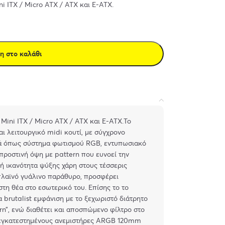
 ITX / Micro ATX / ATX και E-ATX.
η στο καλάθι
ini ITX / Micro ATX / ATX και E-ATX.Το
αι λειτουργικό midi κουτί, με σύγχρονο
ικά όπως σύστημα φωτισμού RGΒ, εντυπωσιακό
 μπροστινή όψη με pattern που ευνοεί την
κή ικανότητα ψύξης χάρη στους τέσσερις
πλαϊνό γυάλινο παράθυρο, προσφέρει
τη θέα στο εσωτερικό του. Επίσης το το
brutalist εμφάνιση με το ξεχωριστό διάτρητο
rn”, ενώ διαθέτει και αποσπώμενο φίλτρο στο
οεγκατεστημένους ανεμιστήρες ARGB 120mm