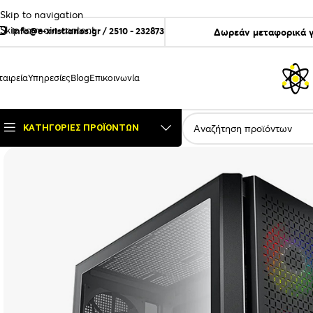
Skip to navigation
Skip to main content
info@e-xristianos.gr
/
2510 - 232873
Δωρεάν μεταφορικά γ
ταιρεία
Υπηρεσίες
Blog
Επικοινωνία
ΚΑΤΗΓΟΡΊΕΣ ΠΡΟΪΌΝΤΩΝ