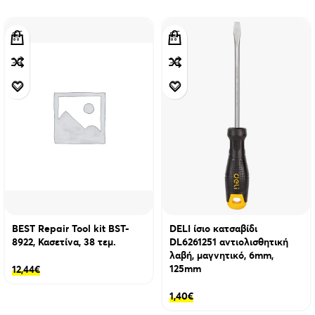
BEST Repair Tool kit BST-
DELI ίσιο κατσαβίδι
8922, Κασετίνα, 38 τεμ.
DL6261251 αντιολισθητική
λαβή, μαγνητικό, 6mm,
125mm
12,44
€
1,40
€