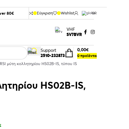
over 80€
Σύγκριση
Wishlist
GR
VHF
SV7BVR
0,00
€
Support
2510-232873
0
προϊόντα
RSI μύτη κολλητηρίου HS02B-IS, τύπου IS
λητηρίου HS02B-IS,
ς