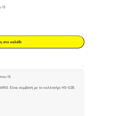
υ IS
η στο καλάθι
που IS
IRSI. Είναι συμβατή με το κολλητήρι HS-02B.