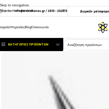
Skip to navigation
Skip to main content
info@e-xristianos.gr
/
2510 - 232873
Δωρεάν μεταφορικ
ταιρεία
Υπηρεσίες
Blog
Επικοινωνία
ΚΑΤΗΓΟΡΊΕΣ ΠΡΟΪΌΝΤΩΝ