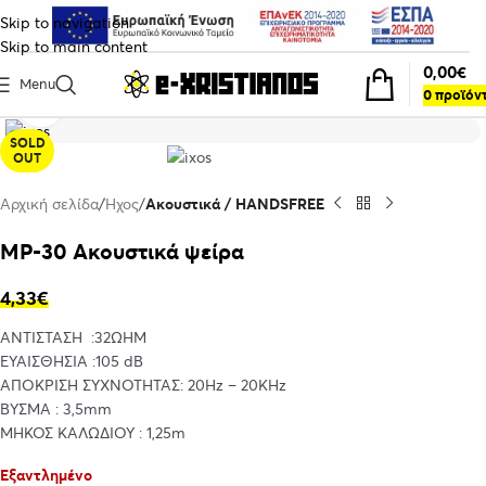
Skip to navigation
Skip to main content
0,00
€
Menu
0
προϊόν
Click to enlarge
SOLD
OUT
Αρχική σελίδα
Ήχος
Ακουστικά / HANDSFREE
MP-30 Ακουστικά ψείρα
4,33
€
ΑΝΤΙΣΤΑΣΗ :32ΩHM
ΕΥΑΙΣΘΗΣΙΑ :105 dB
ΑΠΟΚΡΙΣΗ ΣΥΧΝΟΤΗΤΑΣ: 20Hz – 20KHz
ΒΥΣΜΑ : 3,5mm
ΜΗΚΟΣ ΚΑΛΩΔΙΟΥ : 1,25m
Εξαντλημένο