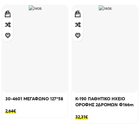
30-4601 ΜΕΓΑΦΩΝΟ 127*58
K-190 ΠΑΘΗΤΙΚΟ HXEIO
ΟΡΟΦΗΣ 2ΔΡΟΜΩΝ Φ166m
2,64
€
32,31
€