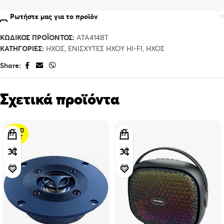
Ρωτήστε μας για το προϊόν
ΚΩΔΙΚΌΣ ΠΡΟΪΌΝΤΟΣ:
ATA414BT
ΚΑΤΗΓΟΡΊΕΣ:
ΉΧΟΣ
,
ΕΝΙΣΧΥΤΈΣ ΉΧΟΥ HI-FI
,
ΉΧΟΣ
Share:
Σχετικά προϊόντα
SOLD
OUT